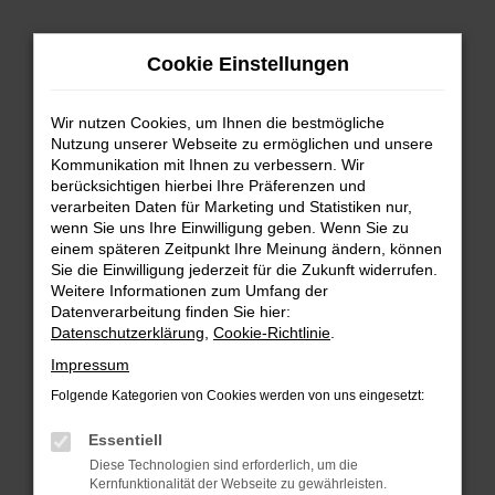
Zum
Cookie Einstellungen
Hauptinhalt
springen
Wir nutzen Cookies, um Ihnen die bestmögliche
FEHLER: NETWORK ERROR
Nutzung unserer Webseite zu ermöglichen und unsere
Kommunikation mit Ihnen zu verbessern. Wir
Beim Laden ist ein Fehler aufgetreten.
berücksichtigen hierbei Ihre Präferenzen und
Hier sind ein paar Tipps, die dir helfen können:
verarbeiten Daten für Marketing und Statistiken nur,
wenn Sie uns Ihre Einwilligung geben. Wenn Sie zu
einem späteren Zeitpunkt Ihre Meinung ändern, können
Überprüfe deine Firewall und deine
Sie die Einwilligung jederzeit für die Zukunft widerrufen.
Internetverbindung.
Weitere Informationen zum Umfang der
Laden andere Webseiten, zum Beispiel deine
Datenverarbeitung finden Sie hier:
Suchmaschine?
Datenschutzerklärung
,
Cookie-Richtlinie
.
Prüfe deine Browsererweiterungen.
Impressum
Manche Erweiterungen, wie Werbeblocker,
Folgende Kategorien von Cookies werden von uns eingesetzt:
können das Laden bestimmter Seiten
verhindern. Funktioniert die Seite in einem
Essentiell
anderen Browser oder in einem privaten
Diese Technologien sind erforderlich, um die
Fenster?
Kernfunktionalität der Webseite zu gewährleisten.