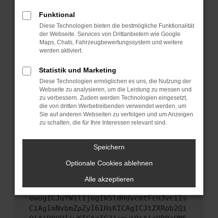
Starte dein Gerät neu.
Funktional
Das kann manchmal helfen, vorübergehende
Diese Technologien bieten die bestmögliche Funktionalität
Probleme zu beheben.
der Webseite. Services von Drittanbietern wie Google
Stelle sicher, dass dein Browser und dein
Maps, Chats, Fahrzeugbewertungssystem und weitere
werden aktiviert.
Betriebssystem auf dem neuesten Stand
sind.
Statistik und Marketing
Veraltete Software birgt nicht nur ein
Diese Technologien ermöglichen es uns, die Nutzung der
Sicherheitsrisiko, sondern kann auch dazu
Webseite zu analysieren, um die Leistung zu messen und
führen, dass bestimmte Funktionen nicht mehr
zu verbessern. Zudem werden Technologien eingesetzt,
unterstützt werden.
die von dritten Werbetreibenden verwendet werden, um
Sie auf anderen Webseiten zu verfolgen und um Anzeigen
Wende dich an den Webseitenbetreiber.
zu schalten, die für Ihre Interessen relevant sind.
Wenn du alle oben genannten Schritte versucht
hast, kontaktiere uns bitte. Wir werden
Speichern
versuchen, das Problem zu beheben. Du kannst
Optionale Cookies ablehnen
uns diesen Text schicken, um uns bei der
Fehlersuche zu unterstützen:
Alle akzeptieren
ewogICJuYW1lIjogIk5ldHdvcmtFcnJvciIs
CiAgImNvbmZpZyI6IHsKICAgICJtZXRob2Qi