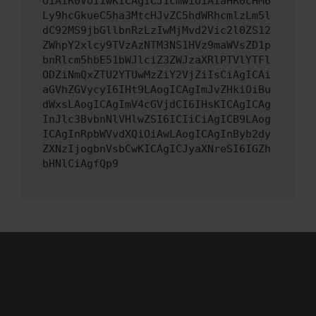
OiAiR0VUIiwKICAgICJ1cmwiOiAiaHR0cHM6
Ly9hcGkueC5ha3MtcHJvZC5hdWRhcmlzLm5l
dC92MS9jbGllbnRzLzIwMjMvd2Vic2l0ZS12
ZWhpY2xlcy9TVzAzNTM3NS1HVz9maWVsZD1p
bnRlcm5hbE51bWJlciZ3ZWJzaXRlPTVlYTFl
ODZiNmQxZTU2YTUwMzZiY2VjZiIsCiAgICAi
aGVhZGVycyI6IHt9LAogICAgImJvZHkiOiBu
dWxsLAogICAgImV4cGVjdCI6IHsKICAgICAg
InJlc3BvbnNlVHlwZSI6ICIiCiAgICB9LAog
ICAgInRpbWVvdXQiOiAwLAogICAgInByb2dy
ZXNzIjogbnVsbCwKICAgICJyaXNreSI6IGZh
bHNlCiAgfQp9