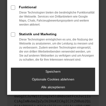
Starte dein Gerät neu.
Funktional
Das kann manchmal helfen, vorübergehende
Diese Technologien bieten die bestmögliche Funktionalität
Probleme zu beheben.
der Webseite. Services von Drittanbietern wie Google
Stelle sicher, dass dein Browser und dein
Maps, Chats, Fahrzeugbewertungssystem und weitere
werden aktiviert.
Betriebssystem auf dem neuesten Stand
sind.
Statistik und Marketing
Veraltete Software birgt nicht nur ein
Diese Technologien ermöglichen es uns, die Nutzung der
Sicherheitsrisiko, sondern kann auch dazu
Webseite zu analysieren, um die Leistung zu messen und
führen, dass bestimmte Funktionen nicht mehr
zu verbessern. Zudem werden Technologien eingesetzt,
unterstützt werden.
die von dritten Werbetreibenden verwendet werden, um
Sie auf anderen Webseiten zu verfolgen und um Anzeigen
Wende dich an den Webseitenbetreiber.
zu schalten, die für Ihre Interessen relevant sind.
Wenn du alle oben genannten Schritte versucht
hast, kontaktiere uns bitte. Wir werden
Speichern
versuchen, das Problem zu beheben. Du kannst
Optionale Cookies ablehnen
uns diesen Text schicken, um uns bei der
Fehlersuche zu unterstützen:
Alle akzeptieren
ewogICJuYW1lIjogIk5ldHdvcmtFcnJvciIs
CiAgImNvbmZpZyI6IHsKICAgICJtZXRob2Qi