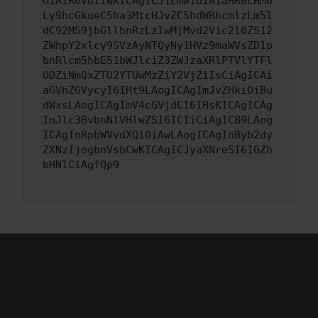
OiAiR0VUIiwKICAgICJ1cmwiOiAiaHR0cHM6
Ly9hcGkueC5ha3MtcHJvZC5hdWRhcmlzLm5l
dC92MS9jbGllbnRzLzIwMjMvd2Vic2l0ZS12
ZWhpY2xlcy9SVzAyNTQyNy1HVz9maWVsZD1p
bnRlcm5hbE51bWJlciZ3ZWJzaXRlPTVlYTFl
ODZiNmQxZTU2YTUwMzZiY2VjZiIsCiAgICAi
aGVhZGVycyI6IHt9LAogICAgImJvZHkiOiBu
dWxsLAogICAgImV4cGVjdCI6IHsKICAgICAg
InJlc3BvbnNlVHlwZSI6ICIiCiAgICB9LAog
ICAgInRpbWVvdXQiOiAwLAogICAgInByb2dy
ZXNzIjogbnVsbCwKICAgICJyaXNreSI6IGZh
bHNlCiAgfQp9