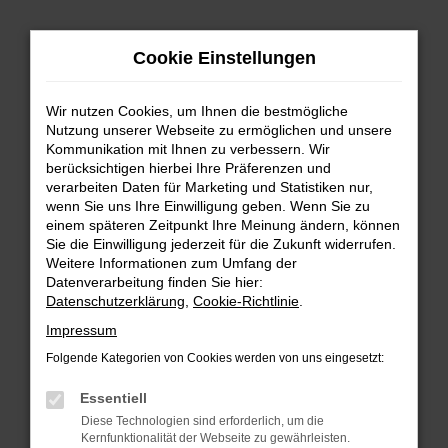
Zum
Cookie Einstellungen
Hauptinhalt
springen
Wir nutzen Cookies, um Ihnen die bestmögliche
FEHLER: NETWORK ERROR
Nutzung unserer Webseite zu ermöglichen und unsere
Kommunikation mit Ihnen zu verbessern. Wir
Beim Laden ist ein Fehler aufgetreten.
berücksichtigen hierbei Ihre Präferenzen und
Hier sind ein paar Tipps, die dir helfen können:
verarbeiten Daten für Marketing und Statistiken nur,
wenn Sie uns Ihre Einwilligung geben. Wenn Sie zu
einem späteren Zeitpunkt Ihre Meinung ändern, können
Überprüfe deine Firewall und deine
Sie die Einwilligung jederzeit für die Zukunft widerrufen.
Internetverbindung.
Weitere Informationen zum Umfang der
Laden andere Webseiten, zum Beispiel deine
Datenverarbeitung finden Sie hier:
Suchmaschine?
Datenschutzerklärung
,
Cookie-Richtlinie
.
Prüfe deine Browsererweiterungen.
Impressum
Manche Erweiterungen, wie Werbeblocker,
Folgende Kategorien von Cookies werden von uns eingesetzt:
können das Laden bestimmter Seiten
verhindern. Funktioniert die Seite in einem
Essentiell
anderen Browser oder in einem privaten
Diese Technologien sind erforderlich, um die
Fenster?
Kernfunktionalität der Webseite zu gewährleisten.