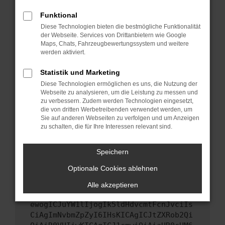
Starte dein Gerät neu.
Funktional
Das kann manchmal helfen, vorübergehende
Diese Technologien bieten die bestmögliche Funktionalität
Probleme zu beheben.
der Webseite. Services von Drittanbietern wie Google
Stelle sicher, dass dein Browser und dein
Maps, Chats, Fahrzeugbewertungssystem und weitere
werden aktiviert.
Betriebssystem auf dem neuesten Stand
sind.
Statistik und Marketing
Veraltete Software birgt nicht nur ein
Diese Technologien ermöglichen es uns, die Nutzung der
Sicherheitsrisiko, sondern kann auch dazu
Webseite zu analysieren, um die Leistung zu messen und
führen, dass bestimmte Funktionen nicht mehr
zu verbessern. Zudem werden Technologien eingesetzt,
unterstützt werden.
die von dritten Werbetreibenden verwendet werden, um
Sie auf anderen Webseiten zu verfolgen und um Anzeigen
Wende dich an den Webseitenbetreiber.
zu schalten, die für Ihre Interessen relevant sind.
Wenn du alle oben genannten Schritte versucht
hast, kontaktiere uns bitte. Wir werden
Speichern
versuchen, das Problem zu beheben. Du kannst
Optionale Cookies ablehnen
uns diesen Text schicken, um uns bei der
Fehlersuche zu unterstützen:
Alle akzeptieren
ewogICJuYW1lIjogIk5ldHdvcmtFcnJvciIs
CiAgImNvbmZpZyI6IHsKICAgICJtZXRob2Qi