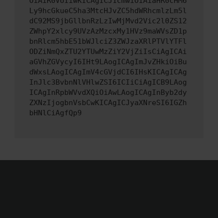
OiAiR0VUIiwKICAgICJ1cmwiOiAiaHR0cHM6
Ly9hcGkueC5ha3MtcHJvZC5hdWRhcmlzLm5l
dC92MS9jbGllbnRzLzIwMjMvd2Vic2l0ZS12
ZWhpY2xlcy9UVzAzMzcxMy1HVz9maWVsZD1p
bnRlcm5hbE51bWJlciZ3ZWJzaXRlPTVlYTFl
ODZiNmQxZTU2YTUwMzZiY2VjZiIsCiAgICAi
aGVhZGVycyI6IHt9LAogICAgImJvZHkiOiBu
dWxsLAogICAgImV4cGVjdCI6IHsKICAgICAg
InJlc3BvbnNlVHlwZSI6ICIiCiAgICB9LAog
ICAgInRpbWVvdXQiOiAwLAogICAgInByb2dy
ZXNzIjogbnVsbCwKICAgICJyaXNreSI6IGZh
bHNlCiAgfQp9