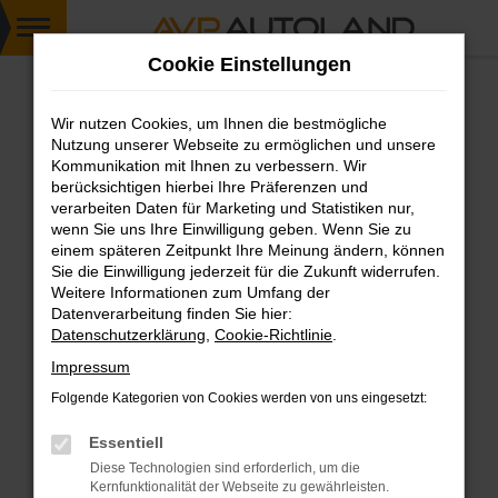
Zum
Cookie Einstellungen
Hauptinhalt
springen
Wir nutzen Cookies, um Ihnen die bestmögliche
FEHLER: NETWORK ERROR
Nutzung unserer Webseite zu ermöglichen und unsere
Kommunikation mit Ihnen zu verbessern. Wir
Beim Laden ist ein Fehler aufgetreten.
berücksichtigen hierbei Ihre Präferenzen und
Hier sind ein paar Tipps, die dir helfen können:
verarbeiten Daten für Marketing und Statistiken nur,
wenn Sie uns Ihre Einwilligung geben. Wenn Sie zu
einem späteren Zeitpunkt Ihre Meinung ändern, können
Überprüfe deine Firewall und deine
Sie die Einwilligung jederzeit für die Zukunft widerrufen.
Internetverbindung.
Weitere Informationen zum Umfang der
Laden andere Webseiten, zum Beispiel deine
Datenverarbeitung finden Sie hier:
Suchmaschine?
Datenschutzerklärung
,
Cookie-Richtlinie
.
Prüfe deine Browsererweiterungen.
Impressum
Manche Erweiterungen, wie Werbeblocker,
Folgende Kategorien von Cookies werden von uns eingesetzt:
können das Laden bestimmter Seiten
verhindern. Funktioniert die Seite in einem
Essentiell
anderen Browser oder in einem privaten
Diese Technologien sind erforderlich, um die
Fenster?
Kernfunktionalität der Webseite zu gewährleisten.