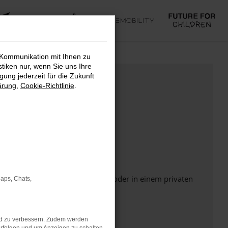
 Kommunikation mit Ihnen zu
stiken nur, wenn Sie uns Ihre
ung jederzeit für die Zukunft
ärung
,
Cookie-Richtlinie
.
Seite in einem anderen Browser oder in einem privaten
Maps, Chats,
nd zu verbessern. Zudem werden