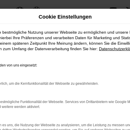
Cookie Einstellungen
ie bestmögliche Nutzung unserer Webseite zu ermöglichen und unsere
hierbei Ihre Präferenzen und verarbeiten Daten für Marketing und Stati
einem späteren Zeitpunkt Ihre Meinung ändern, können Sie die Einwillig
ERROR
en zum Umfang der Datenverarbeitung finden Sie hier:
Datenschutzerkl
en von uns eingesetzt:
ernetverbindung.
rlich, um die Kernfunktionalität der Webseite zu gewährleisten.
e Suchmaschine?
nnen das Laden bestimmter Seiten verhindern. Funktioniert die 
estmögliche Funktionalität der Webseite. Services von Drittanbietern wie Google 
eitere werden aktiviert.
 Probleme zu beheben.
 es uns, die Nutzung der Webseite zu analysieren, um die Leistung zu messen u