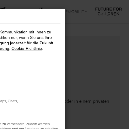
 Kommunikation mit Ihnen zu
stiken nur, wenn Sie uns Ihre
ung jederzeit für die Zukunft
ärung
,
Cookie-Richtlinie
.
Seite in einem anderen Browser oder in einem privaten
Maps, Chats,
nd zu verbessern. Zudem werden