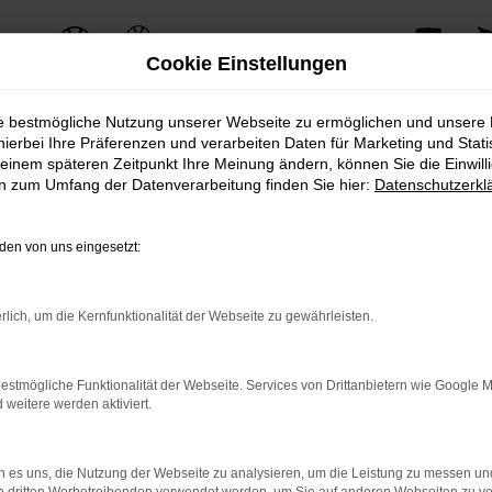
Cookie Einstellungen
ie bestmögliche Nutzung unserer Webseite zu ermöglichen und unsere
hierbei Ihre Präferenzen und verarbeiten Daten für Marketing und Stati
einem späteren Zeitpunkt Ihre Meinung ändern, können Sie die Einwillig
ERROR
en zum Umfang der Datenverarbeitung finden Sie hier:
Datenschutzerkl
en von uns eingesetzt:
ernetverbindung.
rlich, um die Kernfunktionalität der Webseite zu gewährleisten.
e Suchmaschine?
nnen das Laden bestimmter Seiten verhindern. Funktioniert die 
estmögliche Funktionalität der Webseite. Services von Drittanbietern wie Google 
eitere werden aktiviert.
 Probleme zu beheben.
 es uns, die Nutzung der Webseite zu analysieren, um die Leistung zu messen u