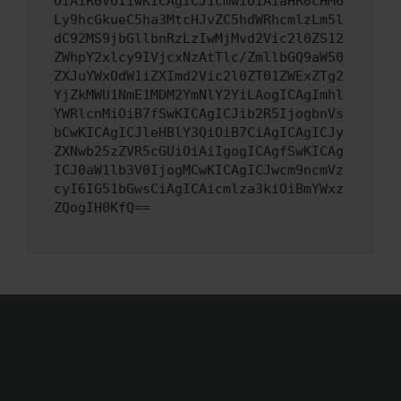
OiAiR0VUIiwKICAgICJ1cmwiOiAiaHR0cHM6
Ly9hcGkueC5ha3MtcHJvZC5hdWRhcmlzLm5l
dC92MS9jbGllbnRzLzIwMjMvd2Vic2l0ZS12
ZWhpY2xlcy9IVjcxNzAtTlc/ZmllbGQ9aW50
ZXJuYWxOdW1iZXImd2Vic2l0ZT01ZWExZTg2
YjZkMWU1NmE1MDM2YmNlY2YiLAogICAgImhl
YWRlcnMiOiB7fSwKICAgICJib2R5IjogbnVs
bCwKICAgICJleHBlY3QiOiB7CiAgICAgICJy
ZXNwb25zZVR5cGUiOiAiIgogICAgfSwKICAg
ICJ0aW1lb3V0IjogMCwKICAgICJwcm9ncmVz
cyI6IG51bGwsCiAgICAicmlza3kiOiBmYWxz
ZQogIH0KfQ==