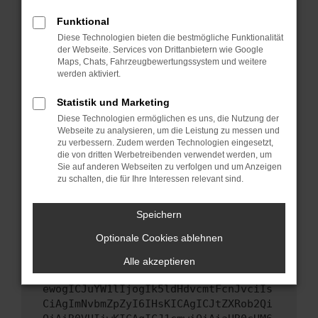
Starte dein Gerät neu.
Funktional
Das kann manchmal helfen, vorübergehende
Diese Technologien bieten die bestmögliche Funktionalität
Probleme zu beheben.
der Webseite. Services von Drittanbietern wie Google
Stelle sicher, dass dein Browser und dein
Maps, Chats, Fahrzeugbewertungssystem und weitere
werden aktiviert.
Betriebssystem auf dem neuesten Stand
sind.
Statistik und Marketing
Veraltete Software birgt nicht nur ein
Diese Technologien ermöglichen es uns, die Nutzung der
Sicherheitsrisiko, sondern kann auch dazu
Webseite zu analysieren, um die Leistung zu messen und
führen, dass bestimmte Funktionen nicht mehr
zu verbessern. Zudem werden Technologien eingesetzt,
unterstützt werden.
die von dritten Werbetreibenden verwendet werden, um
Sie auf anderen Webseiten zu verfolgen und um Anzeigen
Wende dich an den Webseitenbetreiber.
zu schalten, die für Ihre Interessen relevant sind.
Wenn du alle oben genannten Schritte versucht
hast, kontaktiere uns bitte. Wir werden
Speichern
versuchen, das Problem zu beheben. Du kannst
Optionale Cookies ablehnen
uns diesen Text schicken, um uns bei der
Fehlersuche zu unterstützen:
Alle akzeptieren
ewogICJuYW1lIjogIk5ldHdvcmtFcnJvciIs
CiAgImNvbmZpZyI6IHsKICAgICJtZXRob2Qi