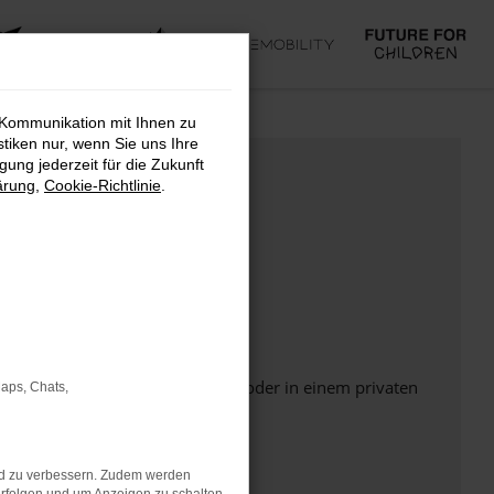
 Kommunikation mit Ihnen zu
stiken nur, wenn Sie uns Ihre
ung jederzeit für die Zukunft
ärung
,
Cookie-Richtlinie
.
Seite in einem anderen Browser oder in einem privaten
Maps, Chats,
nd zu verbessern. Zudem werden