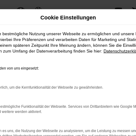
Cookie Einstellungen
ie bestmögliche Nutzung unserer Webseite zu ermöglichen und unsere
hierbei Ihre Präferenzen und verarbeiten Daten für Marketing und Stati
einem späteren Zeitpunkt Ihre Meinung ändern, können Sie die Einwillig
ERROR
en zum Umfang der Datenverarbeitung finden Sie hier:
Datenschutzerkl
en von uns eingesetzt:
ernetverbindung.
rlich, um die Kernfunktionalität der Webseite zu gewährleisten.
e Suchmaschine?
nnen das Laden bestimmter Seiten verhindern. Funktioniert die 
estmögliche Funktionalität der Webseite. Services von Drittanbietern wie Google 
eitere werden aktiviert.
 Probleme zu beheben.
 es uns, die Nutzung der Webseite zu analysieren, um die Leistung zu messen u