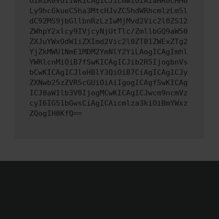
OiAiR0VUIiwKICAgICJ1cmwiOiAiaHR0cHM6
Ly9hcGkueC5ha3MtcHJvZC5hdWRhcmlzLm5l
dC92MS9jbGllbnRzLzIwMjMvd2Vic2l0ZS12
ZWhpY2xlcy9IVjcyNjUtTlc/ZmllbGQ9aW50
ZXJuYWxOdW1iZXImd2Vic2l0ZT01ZWExZTg2
YjZkMWU1NmE1MDM2YmNlY2YiLAogICAgImhl
YWRlcnMiOiB7fSwKICAgICJib2R5IjogbnVs
bCwKICAgICJleHBlY3QiOiB7CiAgICAgICJy
ZXNwb25zZVR5cGUiOiAiIgogICAgfSwKICAg
ICJ0aW1lb3V0IjogMCwKICAgICJwcm9ncmVz
cyI6IG51bGwsCiAgICAicmlza3kiOiBmYWxz
ZQogIH0KfQ==