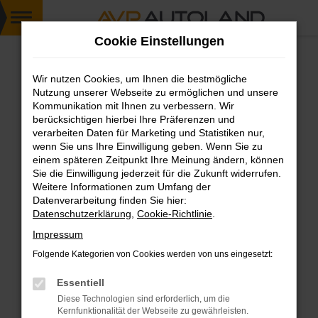
Zum
Cookie Einstellungen
Hauptinhalt
springen
Wir nutzen Cookies, um Ihnen die bestmögliche
FEHLER: NETWORK ERROR
Nutzung unserer Webseite zu ermöglichen und unsere
Kommunikation mit Ihnen zu verbessern. Wir
Beim Laden ist ein Fehler aufgetreten.
berücksichtigen hierbei Ihre Präferenzen und
Hier sind ein paar Tipps, die dir helfen können:
verarbeiten Daten für Marketing und Statistiken nur,
wenn Sie uns Ihre Einwilligung geben. Wenn Sie zu
einem späteren Zeitpunkt Ihre Meinung ändern, können
Überprüfe deine Firewall und deine
Sie die Einwilligung jederzeit für die Zukunft widerrufen.
Internetverbindung.
Weitere Informationen zum Umfang der
Laden andere Webseiten, zum Beispiel deine
Datenverarbeitung finden Sie hier:
Suchmaschine?
Datenschutzerklärung
,
Cookie-Richtlinie
.
Prüfe deine Browsererweiterungen.
Impressum
Manche Erweiterungen, wie Werbeblocker,
Folgende Kategorien von Cookies werden von uns eingesetzt:
können das Laden bestimmter Seiten
verhindern. Funktioniert die Seite in einem
Essentiell
anderen Browser oder in einem privaten
Diese Technologien sind erforderlich, um die
Fenster?
Kernfunktionalität der Webseite zu gewährleisten.