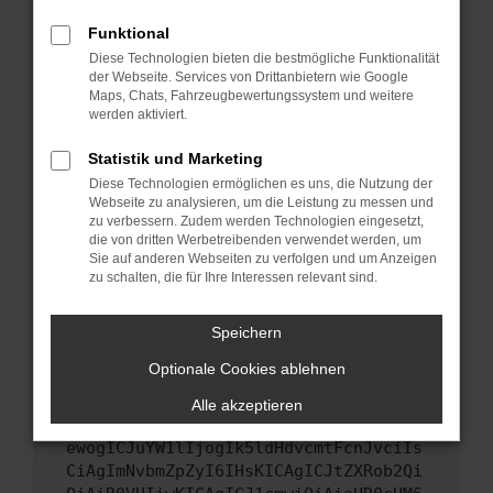
Starte dein Gerät neu.
Funktional
Das kann manchmal helfen, vorübergehende
Diese Technologien bieten die bestmögliche Funktionalität
Probleme zu beheben.
der Webseite. Services von Drittanbietern wie Google
Stelle sicher, dass dein Browser und dein
Maps, Chats, Fahrzeugbewertungssystem und weitere
werden aktiviert.
Betriebssystem auf dem neuesten Stand
sind.
Statistik und Marketing
Veraltete Software birgt nicht nur ein
Diese Technologien ermöglichen es uns, die Nutzung der
Sicherheitsrisiko, sondern kann auch dazu
Webseite zu analysieren, um die Leistung zu messen und
führen, dass bestimmte Funktionen nicht mehr
zu verbessern. Zudem werden Technologien eingesetzt,
unterstützt werden.
die von dritten Werbetreibenden verwendet werden, um
Sie auf anderen Webseiten zu verfolgen und um Anzeigen
Wende dich an den Webseitenbetreiber.
zu schalten, die für Ihre Interessen relevant sind.
Wenn du alle oben genannten Schritte versucht
hast, kontaktiere uns bitte. Wir werden
Speichern
versuchen, das Problem zu beheben. Du kannst
Optionale Cookies ablehnen
uns diesen Text schicken, um uns bei der
Fehlersuche zu unterstützen:
Alle akzeptieren
ewogICJuYW1lIjogIk5ldHdvcmtFcnJvciIs
CiAgImNvbmZpZyI6IHsKICAgICJtZXRob2Qi