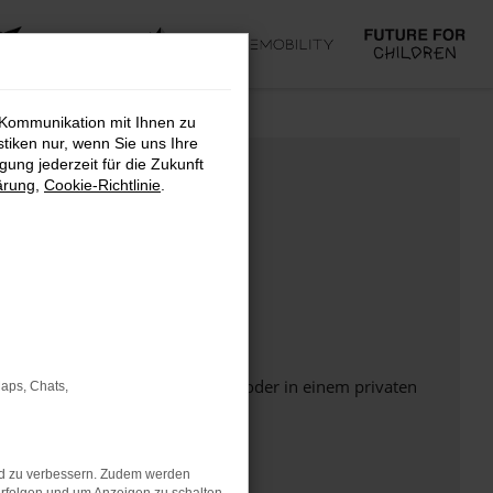
 Kommunikation mit Ihnen zu
stiken nur, wenn Sie uns Ihre
ung jederzeit für die Zukunft
ärung
,
Cookie-Richtlinie
.
Seite in einem anderen Browser oder in einem privaten
Maps, Chats,
nd zu verbessern. Zudem werden