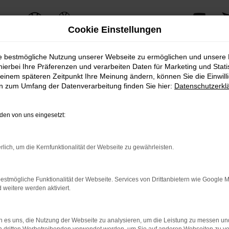
Cookie Einstellungen
ie bestmögliche Nutzung unserer Webseite zu ermöglichen und unsere
hierbei Ihre Präferenzen und verarbeiten Daten für Marketing und Stati
einem späteren Zeitpunkt Ihre Meinung ändern, können Sie die Einwillig
ERROR
en zum Umfang der Datenverarbeitung finden Sie hier:
Datenschutzerkl
en von uns eingesetzt:
ernetverbindung.
rlich, um die Kernfunktionalität der Webseite zu gewährleisten.
e Suchmaschine?
nnen das Laden bestimmter Seiten verhindern. Funktioniert die 
estmögliche Funktionalität der Webseite. Services von Drittanbietern wie Google 
eitere werden aktiviert.
 Probleme zu beheben.
 es uns, die Nutzung der Webseite zu analysieren, um die Leistung zu messen u