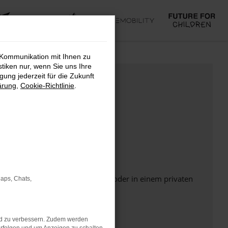
 Kommunikation mit Ihnen zu
stiken nur, wenn Sie uns Ihre
ung jederzeit für die Zukunft
ärung
,
Cookie-Richtlinie
.
Seite in einem anderen Browser oder in einem privaten
Maps, Chats,
nd zu verbessern. Zudem werden