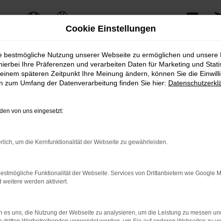
Cookie Einstellungen
ie bestmögliche Nutzung unserer Webseite zu ermöglichen und unsere
hierbei Ihre Präferenzen und verarbeiten Daten für Marketing und Stati
einem späteren Zeitpunkt Ihre Meinung ändern, können Sie die Einwillig
ERROR
en zum Umfang der Datenverarbeitung finden Sie hier:
Datenschutzerkl
en von uns eingesetzt:
ernetverbindung.
rlich, um die Kernfunktionalität der Webseite zu gewährleisten.
e Suchmaschine?
nnen das Laden bestimmter Seiten verhindern. Funktioniert die 
estmögliche Funktionalität der Webseite. Services von Drittanbietern wie Google 
eitere werden aktiviert.
 Probleme zu beheben.
 es uns, die Nutzung der Webseite zu analysieren, um die Leistung zu messen u