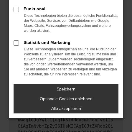
Starte dein Gerät neu.
Funktional
Das kann manchmal helfen, vorübergehende
Diese Technologien bieten die bestmögliche Funktionalität
Probleme zu beheben.
der Webseite. Services von Drittanbietern wie Google
Stelle sicher, dass dein Browser und dein
Maps, Chats, Fahrzeugbewertungssystem und weitere
werden aktiviert.
Betriebssystem auf dem neuesten Stand
sind.
Statistik und Marketing
Veraltete Software birgt nicht nur ein
Diese Technologien ermöglichen es uns, die Nutzung der
Sicherheitsrisiko, sondern kann auch dazu
Webseite zu analysieren, um die Leistung zu messen und
führen, dass bestimmte Funktionen nicht mehr
zu verbessern. Zudem werden Technologien eingesetzt,
unterstützt werden.
die von dritten Werbetreibenden verwendet werden, um
Sie auf anderen Webseiten zu verfolgen und um Anzeigen
Wende dich an den Webseitenbetreiber.
zu schalten, die für Ihre Interessen relevant sind.
Wenn du alle oben genannten Schritte versucht
hast, kontaktiere uns bitte. Wir werden
Speichern
versuchen, das Problem zu beheben. Du kannst
Optionale Cookies ablehnen
uns diesen Text schicken, um uns bei der
Fehlersuche zu unterstützen:
Alle akzeptieren
ewogICJuYW1lIjogIk5ldHdvcmtFcnJvciIs
CiAgImNvbmZpZyI6IHsKICAgICJtZXRob2Qi