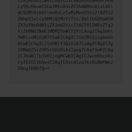
OiAiR0VUIiwKICAgICJ1cmwiOiAiaHR0cHM6
Ly9hcGkueC5ha3MtcHJvZC5hdWRhcmlzLm5l
dC92MS9jbGllbnRzLzIwMjMvd2Vic2l0ZS12
ZWhpY2xlcy9DMjQ1MzYtTlc/ZmllbGQ9aW50
ZXJuYWxOdW1iZXImd2Vic2l0ZT01ZWExZTg2
YjZkMWU1NmE1MDM2YmNlY2YiLAogICAgImhl
YWRlcnMiOiB7fSwKICAgICJib2R5IjogbnVs
bCwKICAgICJleHBlY3QiOiB7CiAgICAgICJy
ZXNwb25zZVR5cGUiOiAiIgogICAgfSwKICAg
ICJ0aW1lb3V0IjogMCwKICAgICJwcm9ncmVz
cyI6IG51bGwsCiAgICAicmlza3kiOiBmYWxz
ZQogIH0KfQ==