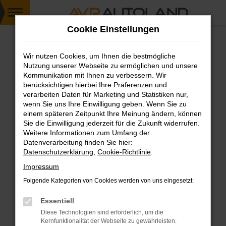
Zum
Cookie Einstellungen
Hauptinhalt
springen
Wir nutzen Cookies, um Ihnen die bestmögliche
FEHLER: NETWORK ERROR
Nutzung unserer Webseite zu ermöglichen und unsere
Kommunikation mit Ihnen zu verbessern. Wir
Beim Laden ist ein Fehler aufgetreten.
berücksichtigen hierbei Ihre Präferenzen und
Hier sind ein paar Tipps, die dir helfen können:
verarbeiten Daten für Marketing und Statistiken nur,
wenn Sie uns Ihre Einwilligung geben. Wenn Sie zu
einem späteren Zeitpunkt Ihre Meinung ändern, können
Überprüfe deine Firewall und deine
Sie die Einwilligung jederzeit für die Zukunft widerrufen.
Internetverbindung.
Weitere Informationen zum Umfang der
Laden andere Webseiten, zum Beispiel deine
Datenverarbeitung finden Sie hier:
Suchmaschine?
Datenschutzerklärung
,
Cookie-Richtlinie
.
Prüfe deine Browsererweiterungen.
Impressum
Manche Erweiterungen, wie Werbeblocker,
Folgende Kategorien von Cookies werden von uns eingesetzt:
können das Laden bestimmter Seiten
verhindern. Funktioniert die Seite in einem
Essentiell
anderen Browser oder in einem privaten
Diese Technologien sind erforderlich, um die
Fenster?
Kernfunktionalität der Webseite zu gewährleisten.