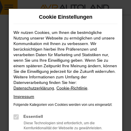
Zum
Cookie Einstellungen
Hauptinhalt
springen
Wir nutzen Cookies, um Ihnen die bestmögliche
FEHLER: NETWORK ERROR
Nutzung unserer Webseite zu ermöglichen und unsere
Kommunikation mit Ihnen zu verbessern. Wir
Beim Laden ist ein Fehler aufgetreten.
berücksichtigen hierbei Ihre Präferenzen und
Hier sind ein paar Tipps, die dir helfen können:
verarbeiten Daten für Marketing und Statistiken nur,
wenn Sie uns Ihre Einwilligung geben. Wenn Sie zu
einem späteren Zeitpunkt Ihre Meinung ändern, können
Überprüfe deine Firewall und deine
Sie die Einwilligung jederzeit für die Zukunft widerrufen.
Internetverbindung.
Weitere Informationen zum Umfang der
Laden andere Webseiten, zum Beispiel deine
Datenverarbeitung finden Sie hier:
Suchmaschine?
Datenschutzerklärung
,
Cookie-Richtlinie
.
Prüfe deine Browsererweiterungen.
Impressum
Manche Erweiterungen, wie Werbeblocker,
Folgende Kategorien von Cookies werden von uns eingesetzt:
können das Laden bestimmter Seiten
verhindern. Funktioniert die Seite in einem
Essentiell
anderen Browser oder in einem privaten
Diese Technologien sind erforderlich, um die
Fenster?
Kernfunktionalität der Webseite zu gewährleisten.