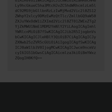
OiAiR0VUIiwKICAgICJ1cmwiOiAiaHR0cHM6
Ly9hcGkueC5ha3MtcHJvZC5hdWRhcmlzLm5l
dC92MS9jbGllbnRzLzIwMjMvd2Vic2l0ZS12
ZWhpY2xlcy9DMzEwMzQtTlc/ZmllbGQ9aW50
ZXJuYWxOdW1iZXImd2Vic2l0ZT01ZWExZTg2
YjZkMWU1NmE1MDM2YmNlY2YiLAogICAgImhl
YWRlcnMiOiB7fSwKICAgICJib2R5IjogbnVs
bCwKICAgICJleHBlY3QiOiB7CiAgICAgICJy
ZXNwb25zZVR5cGUiOiAiIgogICAgfSwKICAg
ICJ0aW1lb3V0IjogMCwKICAgICJwcm9ncmVz
cyI6IG51bGwsCiAgICAicmlza3kiOiBmYWxz
ZQogIH0KfQ==