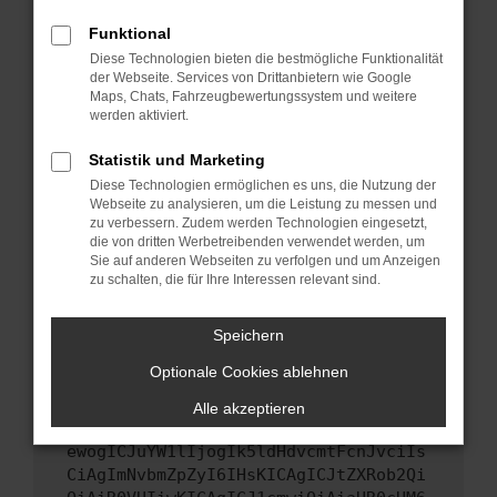
Starte dein Gerät neu.
Funktional
Das kann manchmal helfen, vorübergehende
Diese Technologien bieten die bestmögliche Funktionalität
Probleme zu beheben.
der Webseite. Services von Drittanbietern wie Google
Stelle sicher, dass dein Browser und dein
Maps, Chats, Fahrzeugbewertungssystem und weitere
werden aktiviert.
Betriebssystem auf dem neuesten Stand
sind.
Statistik und Marketing
Veraltete Software birgt nicht nur ein
Diese Technologien ermöglichen es uns, die Nutzung der
Sicherheitsrisiko, sondern kann auch dazu
Webseite zu analysieren, um die Leistung zu messen und
führen, dass bestimmte Funktionen nicht mehr
zu verbessern. Zudem werden Technologien eingesetzt,
unterstützt werden.
die von dritten Werbetreibenden verwendet werden, um
Sie auf anderen Webseiten zu verfolgen und um Anzeigen
Wende dich an den Webseitenbetreiber.
zu schalten, die für Ihre Interessen relevant sind.
Wenn du alle oben genannten Schritte versucht
hast, kontaktiere uns bitte. Wir werden
Speichern
versuchen, das Problem zu beheben. Du kannst
Optionale Cookies ablehnen
uns diesen Text schicken, um uns bei der
Fehlersuche zu unterstützen:
Alle akzeptieren
ewogICJuYW1lIjogIk5ldHdvcmtFcnJvciIs
CiAgImNvbmZpZyI6IHsKICAgICJtZXRob2Qi