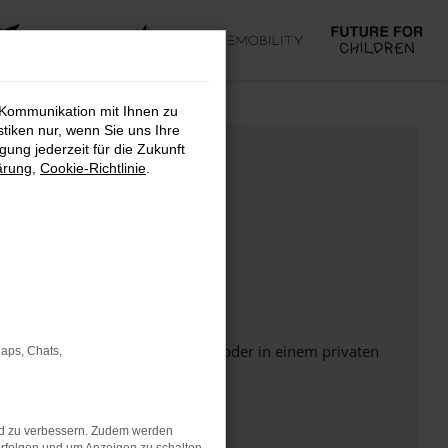
 Kommunikation mit Ihnen zu
stiken nur, wenn Sie uns Ihre
ung jederzeit für die Zukunft
ärung
,
Cookie-Richtlinie
.
Seite in einem anderen Browser oder in einem privaten
Maps, Chats,
nd zu verbessern. Zudem werden