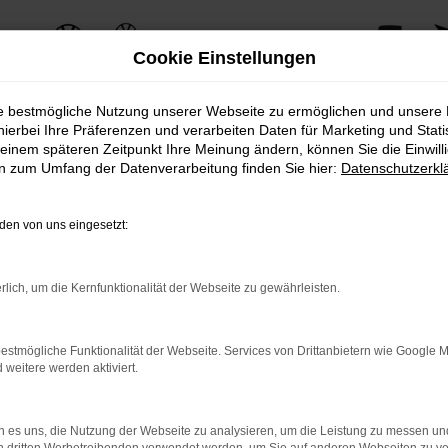
Cookie Einstellungen
ie bestmögliche Nutzung unserer Webseite zu ermöglichen und unsere
hierbei Ihre Präferenzen und verarbeiten Daten für Marketing und Stati
einem späteren Zeitpunkt Ihre Meinung ändern, können Sie die Einwillig
ERROR
en zum Umfang der Datenverarbeitung finden Sie hier:
Datenschutzerkl
en von uns eingesetzt:
ernetverbindung.
rlich, um die Kernfunktionalität der Webseite zu gewährleisten.
e Suchmaschine?
nnen das Laden bestimmter Seiten verhindern. Funktioniert die 
estmögliche Funktionalität der Webseite. Services von Drittanbietern wie Google 
eitere werden aktiviert.
 Probleme zu beheben.
 es uns, die Nutzung der Webseite zu analysieren, um die Leistung zu messen u