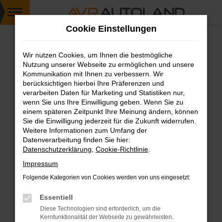
Zum
Cookie Einstellungen
Hauptinhalt
springen
Wir nutzen Cookies, um Ihnen die bestmögliche
FEHLER: NETWORK ERROR
Nutzung unserer Webseite zu ermöglichen und unsere
Kommunikation mit Ihnen zu verbessern. Wir
Beim Laden ist ein Fehler aufgetreten.
berücksichtigen hierbei Ihre Präferenzen und
Hier sind ein paar Tipps, die dir helfen können:
verarbeiten Daten für Marketing und Statistiken nur,
wenn Sie uns Ihre Einwilligung geben. Wenn Sie zu
einem späteren Zeitpunkt Ihre Meinung ändern, können
Überprüfe deine Firewall und deine
Sie die Einwilligung jederzeit für die Zukunft widerrufen.
Internetverbindung.
Weitere Informationen zum Umfang der
Laden andere Webseiten, zum Beispiel deine
Datenverarbeitung finden Sie hier:
Suchmaschine?
Datenschutzerklärung
,
Cookie-Richtlinie
.
Prüfe deine Browsererweiterungen.
Impressum
Manche Erweiterungen, wie Werbeblocker,
Folgende Kategorien von Cookies werden von uns eingesetzt:
können das Laden bestimmter Seiten
verhindern. Funktioniert die Seite in einem
Essentiell
anderen Browser oder in einem privaten
Diese Technologien sind erforderlich, um die
Fenster?
Kernfunktionalität der Webseite zu gewährleisten.