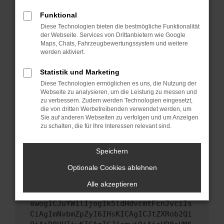
Starte dein Gerät neu.
Funktional
Das kann manchmal helfen, vorübergehende
Diese Technologien bieten die bestmögliche Funktionalität
Probleme zu beheben.
der Webseite. Services von Drittanbietern wie Google
Stelle sicher, dass dein Browser und dein
Maps, Chats, Fahrzeugbewertungssystem und weitere
werden aktiviert.
Betriebssystem auf dem neuesten Stand
sind.
Statistik und Marketing
Veraltete Software birgt nicht nur ein
Diese Technologien ermöglichen es uns, die Nutzung der
Sicherheitsrisiko, sondern kann auch dazu
Webseite zu analysieren, um die Leistung zu messen und
führen, dass bestimmte Funktionen nicht mehr
zu verbessern. Zudem werden Technologien eingesetzt,
unterstützt werden.
die von dritten Werbetreibenden verwendet werden, um
Sie auf anderen Webseiten zu verfolgen und um Anzeigen
Wende dich an den Webseitenbetreiber.
zu schalten, die für Ihre Interessen relevant sind.
Wenn du alle oben genannten Schritte versucht
hast, kontaktiere uns bitte. Wir werden
Speichern
versuchen, das Problem zu beheben. Du kannst
Optionale Cookies ablehnen
uns diesen Text schicken, um uns bei der
Fehlersuche zu unterstützen:
Alle akzeptieren
ewogICJuYW1lIjogIk5ldHdvcmtFcnJvciIs
CiAgImNvbmZpZyI6IHsKICAgICJtZXRob2Qi