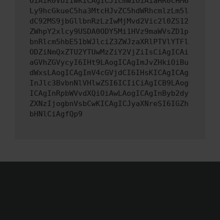
OiAiR0VUIiwKICAgICJ1cmwiOiAiaHR0cHM6
Ly9hcGkueC5ha3MtcHJvZC5hdWRhcmlzLm5l
dC92MS9jbGllbnRzLzIwMjMvd2Vic2l0ZS12
ZWhpY2xlcy9USDA0ODY5Mi1HVz9maWVsZD1p
bnRlcm5hbE51bWJlciZ3ZWJzaXRlPTVlYTFl
ODZiNmQxZTU2YTUwMzZiY2VjZiIsCiAgICAi
aGVhZGVycyI6IHt9LAogICAgImJvZHkiOiBu
dWxsLAogICAgImV4cGVjdCI6IHsKICAgICAg
InJlc3BvbnNlVHlwZSI6ICIiCiAgICB9LAog
ICAgInRpbWVvdXQiOiAwLAogICAgInByb2dy
ZXNzIjogbnVsbCwKICAgICJyaXNreSI6IGZh
bHNlCiAgfQp9