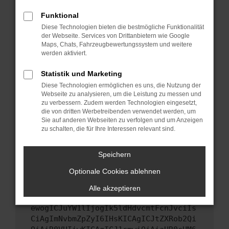
Starte dein Gerät neu.
Funktional
Das kann manchmal helfen, vorübergehende
Diese Technologien bieten die bestmögliche Funktionalität
Probleme zu beheben.
der Webseite. Services von Drittanbietern wie Google
Stelle sicher, dass dein Browser und dein
Maps, Chats, Fahrzeugbewertungssystem und weitere
werden aktiviert.
Betriebssystem auf dem neuesten Stand
sind.
Statistik und Marketing
Veraltete Software birgt nicht nur ein
Diese Technologien ermöglichen es uns, die Nutzung der
Sicherheitsrisiko, sondern kann auch dazu
Webseite zu analysieren, um die Leistung zu messen und
führen, dass bestimmte Funktionen nicht mehr
zu verbessern. Zudem werden Technologien eingesetzt,
unterstützt werden.
die von dritten Werbetreibenden verwendet werden, um
Sie auf anderen Webseiten zu verfolgen und um Anzeigen
Wende dich an den Webseitenbetreiber.
zu schalten, die für Ihre Interessen relevant sind.
Wenn du alle oben genannten Schritte versucht
hast, kontaktiere uns bitte. Wir werden
Speichern
versuchen, das Problem zu beheben. Du kannst
Optionale Cookies ablehnen
uns diesen Text schicken, um uns bei der
Fehlersuche zu unterstützen:
Alle akzeptieren
ewogICJuYW1lIjogIk5ldHdvcmtFcnJvciIs
CiAgImNvbmZpZyI6IHsKICAgICJtZXRob2Qi