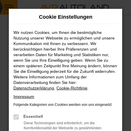
Zum
Cookie Einstellungen
Hauptinhalt
springen
Wir nutzen Cookies, um Ihnen die bestmögliche
FEHLER: NETWORK ERROR
Nutzung unserer Webseite zu ermöglichen und unsere
Kommunikation mit Ihnen zu verbessern. Wir
Beim Laden ist ein Fehler aufgetreten.
berücksichtigen hierbei Ihre Präferenzen und
Hier sind ein paar Tipps, die dir helfen können:
verarbeiten Daten für Marketing und Statistiken nur,
wenn Sie uns Ihre Einwilligung geben. Wenn Sie zu
einem späteren Zeitpunkt Ihre Meinung ändern, können
Überprüfe deine Firewall und deine
Sie die Einwilligung jederzeit für die Zukunft widerrufen.
Internetverbindung.
Weitere Informationen zum Umfang der
Laden andere Webseiten, zum Beispiel deine
Datenverarbeitung finden Sie hier:
Suchmaschine?
Datenschutzerklärung
,
Cookie-Richtlinie
.
Prüfe deine Browsererweiterungen.
Impressum
Manche Erweiterungen, wie Werbeblocker,
Folgende Kategorien von Cookies werden von uns eingesetzt:
können das Laden bestimmter Seiten
verhindern. Funktioniert die Seite in einem
Essentiell
anderen Browser oder in einem privaten
Diese Technologien sind erforderlich, um die
Fenster?
Kernfunktionalität der Webseite zu gewährleisten.