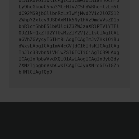
OiAiR0VUIiwKICAgICJ1cmwiOiAiaHR0cHM6
Ly9hcGkueC5ha3MtcHJvZC5hdWRhcmlzLm5l
dC92MS9jbGllbnRzLzIwMjMvd2Vic2l0ZS12
ZWhpY2xlcy9USDAxMTk5Ny1HVz9maWVsZD1p
bnRlcm5hbE51bWJlciZ3ZWJzaXRlPTVlYTFl
ODZiNmQxZTU2YTUwMzZiY2VjZiIsCiAgICAi
aGVhZGVycyI6IHt9LAogICAgImJvZHkiOiBu
dWxsLAogICAgImV4cGVjdCI6IHsKICAgICAg
InJlc3BvbnNlVHlwZSI6ICIiCiAgICB9LAog
ICAgInRpbWVvdXQiOiAwLAogICAgInByb2dy
ZXNzIjogbnVsbCwKICAgICJyaXNreSI6IGZh
bHNlCiAgfQp9