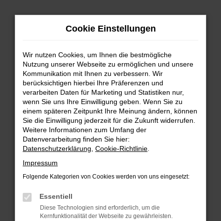
Zum
Cookie Einstellungen
Hauptinhalt
springen
Wir nutzen Cookies, um Ihnen die bestmögliche
FEHLER: NETWORK ERROR
Nutzung unserer Webseite zu ermöglichen und unsere
Kommunikation mit Ihnen zu verbessern. Wir
Beim Laden ist ein Fehler aufgetreten.
berücksichtigen hierbei Ihre Präferenzen und
Hier sind ein paar Tipps, die dir helfen können:
verarbeiten Daten für Marketing und Statistiken nur,
wenn Sie uns Ihre Einwilligung geben. Wenn Sie zu
einem späteren Zeitpunkt Ihre Meinung ändern, können
Überprüfe deine Firewall und deine
Sie die Einwilligung jederzeit für die Zukunft widerrufen.
Internetverbindung.
Weitere Informationen zum Umfang der
Laden andere Webseiten, zum Beispiel deine
Datenverarbeitung finden Sie hier:
Suchmaschine?
Datenschutzerklärung
,
Cookie-Richtlinie
.
Prüfe deine Browsererweiterungen.
Impressum
Manche Erweiterungen, wie Werbeblocker,
Folgende Kategorien von Cookies werden von uns eingesetzt:
können das Laden bestimmter Seiten
verhindern. Funktioniert die Seite in einem
Essentiell
anderen Browser oder in einem privaten
Diese Technologien sind erforderlich, um die
Fenster?
Kernfunktionalität der Webseite zu gewährleisten.