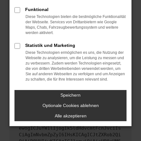
Starte dein Gerät neu.
Funktional
Das kann manchmal helfen, vorübergehende
Diese Technologien bieten die bestmögliche Funktionalität
Probleme zu beheben.
der Webseite. Services von Drittanbietern wie Google
Stelle sicher, dass dein Browser und dein
Maps, Chats, Fahrzeugbewertungssystem und weitere
werden aktiviert.
Betriebssystem auf dem neuesten Stand
sind.
Statistik und Marketing
Veraltete Software birgt nicht nur ein
Diese Technologien ermöglichen es uns, die Nutzung der
Sicherheitsrisiko, sondern kann auch dazu
Webseite zu analysieren, um die Leistung zu messen und
führen, dass bestimmte Funktionen nicht mehr
zu verbessern. Zudem werden Technologien eingesetzt,
unterstützt werden.
die von dritten Werbetreibenden verwendet werden, um
Sie auf anderen Webseiten zu verfolgen und um Anzeigen
Wende dich an den Webseitenbetreiber.
zu schalten, die für Ihre Interessen relevant sind.
Wenn du alle oben genannten Schritte versucht
hast, kontaktiere uns bitte. Wir werden
Speichern
versuchen, das Problem zu beheben. Du kannst
Optionale Cookies ablehnen
uns diesen Text schicken, um uns bei der
Fehlersuche zu unterstützen:
Alle akzeptieren
ewogICJuYW1lIjogIk5ldHdvcmtFcnJvciIs
CiAgImNvbmZpZyI6IHsKICAgICJtZXRob2Qi