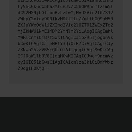
OiAiR0VUIiwKICAgICJ1cmwiOiAiaHR0cHM6
Ly9hcGkueC5ha3MtcHJvZC5hdWRhcmlzLm5l
dC92MS9jbGllbnRzLzIwMjMvd2Vic2l0ZS12
ZWhpY2xlcy9DNTkzMDItTlc/ZmllbGQ9aW50
ZXJuYWxOdW1iZXImd2Vic2l0ZT01ZWExZTg2
YjZkMWU1NmE1MDM2YmNlY2YiLAogICAgImhl
YWRlcnMiOiB7fSwKICAgICJib2R5IjogbnVs
bCwKICAgICJleHBlY3QiOiB7CiAgICAgICJy
ZXNwb25zZVR5cGUiOiAiIgogICAgfSwKICAg
ICJ0aW1lb3V0IjogMCwKICAgICJwcm9ncmVz
cyI6IG51bGwsCiAgICAicmlza3kiOiBmYWxz
ZQogIH0KfQ==