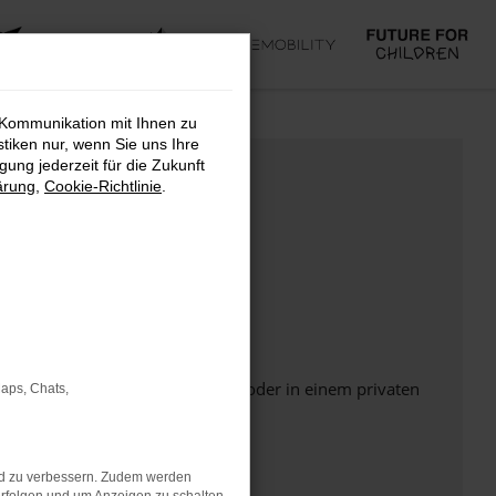
 Kommunikation mit Ihnen zu
stiken nur, wenn Sie uns Ihre
ung jederzeit für die Zukunft
ärung
,
Cookie-Richtlinie
.
Seite in einem anderen Browser oder in einem privaten
Maps, Chats,
nd zu verbessern. Zudem werden