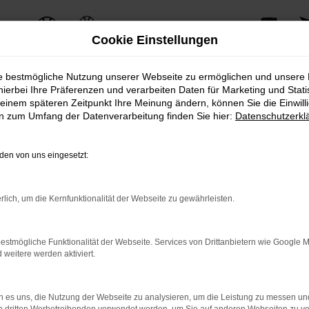
Cookie Einstellungen
ie bestmögliche Nutzung unserer Webseite zu ermöglichen und unsere
hierbei Ihre Präferenzen und verarbeiten Daten für Marketing und Stati
einem späteren Zeitpunkt Ihre Meinung ändern, können Sie die Einwillig
ERROR
en zum Umfang der Datenverarbeitung finden Sie hier:
Datenschutzerkl
en von uns eingesetzt:
ernetverbindung.
rlich, um die Kernfunktionalität der Webseite zu gewährleisten.
e Suchmaschine?
nnen das Laden bestimmter Seiten verhindern. Funktioniert die 
estmögliche Funktionalität der Webseite. Services von Drittanbietern wie Google 
eitere werden aktiviert.
 Probleme zu beheben.
 es uns, die Nutzung der Webseite zu analysieren, um die Leistung zu messen u