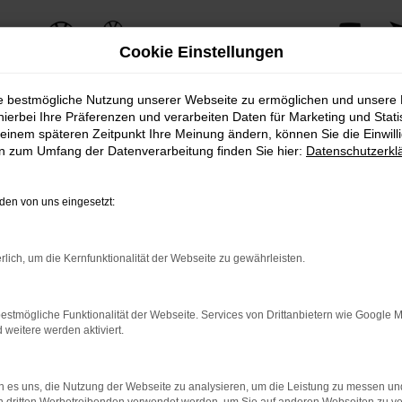
Cookie Einstellungen
ie bestmögliche Nutzung unserer Webseite zu ermöglichen und unsere
hierbei Ihre Präferenzen und verarbeiten Daten für Marketing und Stati
einem späteren Zeitpunkt Ihre Meinung ändern, können Sie die Einwillig
ERROR
en zum Umfang der Datenverarbeitung finden Sie hier:
Datenschutzerkl
en von uns eingesetzt:
ernetverbindung.
rlich, um die Kernfunktionalität der Webseite zu gewährleisten.
e Suchmaschine?
nnen das Laden bestimmter Seiten verhindern. Funktioniert die 
estmögliche Funktionalität der Webseite. Services von Drittanbietern wie Google 
eitere werden aktiviert.
 Probleme zu beheben.
 es uns, die Nutzung der Webseite zu analysieren, um die Leistung zu messen u