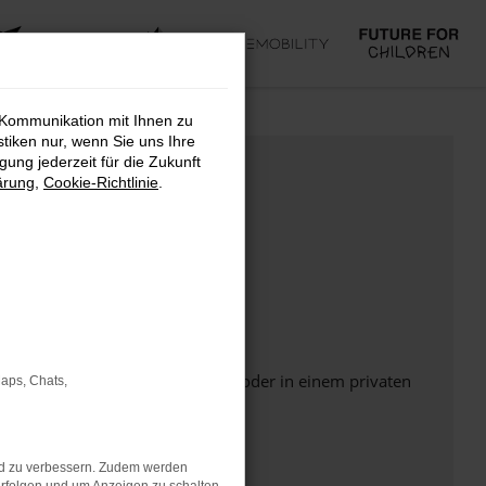
 Kommunikation mit Ihnen zu
stiken nur, wenn Sie uns Ihre
ung jederzeit für die Zukunft
ärung
,
Cookie-Richtlinie
.
Seite in einem anderen Browser oder in einem privaten
Maps, Chats,
nd zu verbessern. Zudem werden