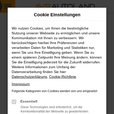
Zum
Cookie Einstellungen
Hauptinhalt
springen
Wir nutzen Cookies, um Ihnen die bestmögliche
FEHLER: NETWORK ERROR
Nutzung unserer Webseite zu ermöglichen und unsere
Kommunikation mit Ihnen zu verbessern. Wir
Beim Laden ist ein Fehler aufgetreten.
berücksichtigen hierbei Ihre Präferenzen und
Hier sind ein paar Tipps, die dir helfen können:
verarbeiten Daten für Marketing und Statistiken nur,
wenn Sie uns Ihre Einwilligung geben. Wenn Sie zu
einem späteren Zeitpunkt Ihre Meinung ändern, können
Überprüfe deine Firewall und deine
Sie die Einwilligung jederzeit für die Zukunft widerrufen.
Internetverbindung.
Weitere Informationen zum Umfang der
Laden andere Webseiten, zum Beispiel deine
Datenverarbeitung finden Sie hier:
Suchmaschine?
Datenschutzerklärung
,
Cookie-Richtlinie
.
Prüfe deine Browsererweiterungen.
Impressum
Manche Erweiterungen, wie Werbeblocker,
Folgende Kategorien von Cookies werden von uns eingesetzt:
können das Laden bestimmter Seiten
verhindern. Funktioniert die Seite in einem
Essentiell
anderen Browser oder in einem privaten
Diese Technologien sind erforderlich, um die
Fenster?
Kernfunktionalität der Webseite zu gewährleisten.