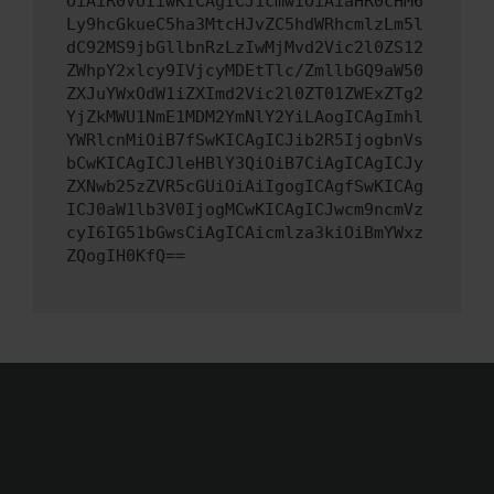
OiAiR0VUIiwKICAgICJ1cmwiOiAiaHR0cHM6
Ly9hcGkueC5ha3MtcHJvZC5hdWRhcmlzLm5l
dC92MS9jbGllbnRzLzIwMjMvd2Vic2l0ZS12
ZWhpY2xlcy9IVjcyMDEtTlc/ZmllbGQ9aW50
ZXJuYWxOdW1iZXImd2Vic2l0ZT01ZWExZTg2
YjZkMWU1NmE1MDM2YmNlY2YiLAogICAgImhl
YWRlcnMiOiB7fSwKICAgICJib2R5IjogbnVs
bCwKICAgICJleHBlY3QiOiB7CiAgICAgICJy
ZXNwb25zZVR5cGUiOiAiIgogICAgfSwKICAg
ICJ0aW1lb3V0IjogMCwKICAgICJwcm9ncmVz
cyI6IG51bGwsCiAgICAicmlza3kiOiBmYWxz
ZQogIH0KfQ==