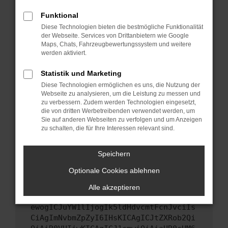
Starte dein Gerät neu.
Funktional
Das kann manchmal helfen, vorübergehende
Diese Technologien bieten die bestmögliche Funktionalität
Probleme zu beheben.
der Webseite. Services von Drittanbietern wie Google
Stelle sicher, dass dein Browser und dein
Maps, Chats, Fahrzeugbewertungssystem und weitere
werden aktiviert.
Betriebssystem auf dem neuesten Stand
sind.
Statistik und Marketing
Veraltete Software birgt nicht nur ein
Diese Technologien ermöglichen es uns, die Nutzung der
Sicherheitsrisiko, sondern kann auch dazu
Webseite zu analysieren, um die Leistung zu messen und
führen, dass bestimmte Funktionen nicht mehr
zu verbessern. Zudem werden Technologien eingesetzt,
unterstützt werden.
die von dritten Werbetreibenden verwendet werden, um
Sie auf anderen Webseiten zu verfolgen und um Anzeigen
Wende dich an den Webseitenbetreiber.
zu schalten, die für Ihre Interessen relevant sind.
Wenn du alle oben genannten Schritte versucht
hast, kontaktiere uns bitte. Wir werden
Speichern
versuchen, das Problem zu beheben. Du kannst
Optionale Cookies ablehnen
uns diesen Text schicken, um uns bei der
Fehlersuche zu unterstützen:
Alle akzeptieren
ewogICJuYW1lIjogIk5ldHdvcmtFcnJvciIs
CiAgImNvbmZpZyI6IHsKICAgICJtZXRob2Qi