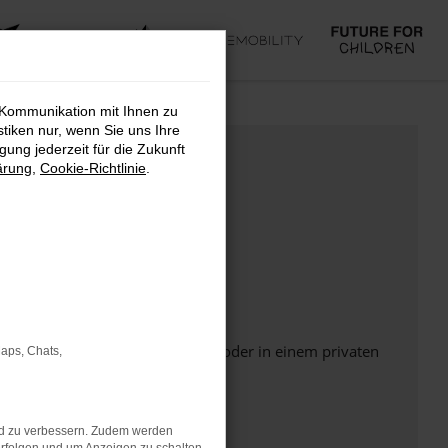
 Kommunikation mit Ihnen zu
stiken nur, wenn Sie uns Ihre
ung jederzeit für die Zukunft
ärung
,
Cookie-Richtlinie
.
Seite in einem anderen Browser oder in einem privaten
Maps, Chats,
nd zu verbessern. Zudem werden