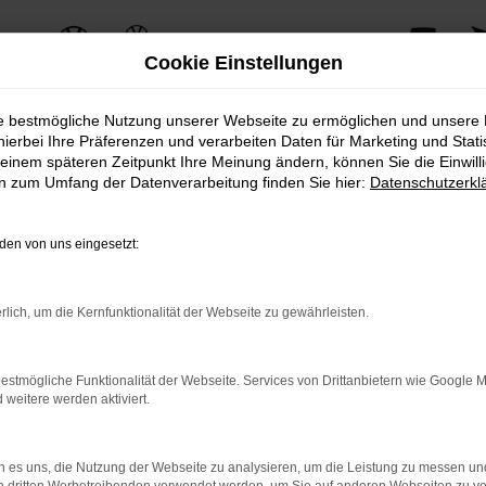
Cookie Einstellungen
ie bestmögliche Nutzung unserer Webseite zu ermöglichen und unsere
hierbei Ihre Präferenzen und verarbeiten Daten für Marketing und Stati
einem späteren Zeitpunkt Ihre Meinung ändern, können Sie die Einwillig
ERROR
en zum Umfang der Datenverarbeitung finden Sie hier:
Datenschutzerkl
en von uns eingesetzt:
ernetverbindung.
rlich, um die Kernfunktionalität der Webseite zu gewährleisten.
e Suchmaschine?
nnen das Laden bestimmter Seiten verhindern. Funktioniert die 
estmögliche Funktionalität der Webseite. Services von Drittanbietern wie Google 
eitere werden aktiviert.
 Probleme zu beheben.
 es uns, die Nutzung der Webseite zu analysieren, um die Leistung zu messen u