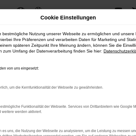
Cookie Einstellungen
ie bestmögliche Nutzung unserer Webseite zu ermöglichen und unsere
hierbei Ihre Präferenzen und verarbeiten Daten für Marketing und Stati
einem späteren Zeitpunkt Ihre Meinung ändern, können Sie die Einwillig
ERROR
en zum Umfang der Datenverarbeitung finden Sie hier:
Datenschutzerkl
en von uns eingesetzt:
ernetverbindung.
rlich, um die Kernfunktionalität der Webseite zu gewährleisten.
e Suchmaschine?
nnen das Laden bestimmter Seiten verhindern. Funktioniert die 
estmögliche Funktionalität der Webseite. Services von Drittanbietern wie Google 
eitere werden aktiviert.
 Probleme zu beheben.
 es uns, die Nutzung der Webseite zu analysieren, um die Leistung zu messen u