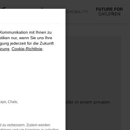
 Kommunikation mit Ihnen zu
stiken nur, wenn Sie uns Ihre
ung jederzeit für die Zukunft
ärung
,
Cookie-Richtlinie
.
Seite in einem anderen Browser oder in einem privaten
Maps, Chats,
nd zu verbessern. Zudem werden