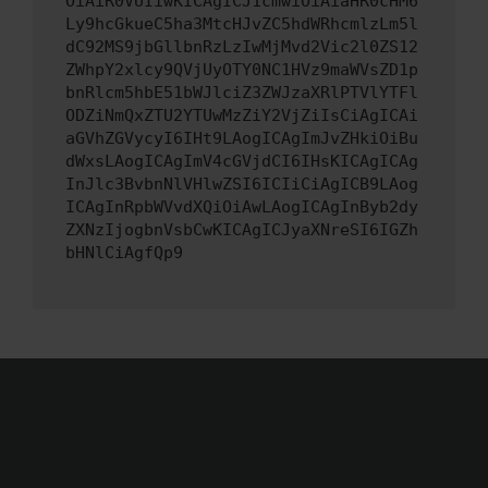
OiAiR0VUIiwKICAgICJ1cmwiOiAiaHR0cHM6
Ly9hcGkueC5ha3MtcHJvZC5hdWRhcmlzLm5l
dC92MS9jbGllbnRzLzIwMjMvd2Vic2l0ZS12
ZWhpY2xlcy9QVjUyOTY0NC1HVz9maWVsZD1p
bnRlcm5hbE51bWJlciZ3ZWJzaXRlPTVlYTFl
ODZiNmQxZTU2YTUwMzZiY2VjZiIsCiAgICAi
aGVhZGVycyI6IHt9LAogICAgImJvZHkiOiBu
dWxsLAogICAgImV4cGVjdCI6IHsKICAgICAg
InJlc3BvbnNlVHlwZSI6ICIiCiAgICB9LAog
ICAgInRpbWVvdXQiOiAwLAogICAgInByb2dy
ZXNzIjogbnVsbCwKICAgICJyaXNreSI6IGZh
bHNlCiAgfQp9