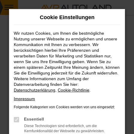
Zum
Cookie Einstellungen
Hauptinhalt
springen
Wir nutzen Cookies, um Ihnen die bestmögliche
FEHLER: NETWORK ERROR
Nutzung unserer Webseite zu ermöglichen und unsere
Kommunikation mit Ihnen zu verbessern. Wir
Beim Laden ist ein Fehler aufgetreten.
berücksichtigen hierbei Ihre Präferenzen und
Hier sind ein paar Tipps, die dir helfen können:
verarbeiten Daten für Marketing und Statistiken nur,
wenn Sie uns Ihre Einwilligung geben. Wenn Sie zu
einem späteren Zeitpunkt Ihre Meinung ändern, können
Überprüfe deine Firewall und deine
Sie die Einwilligung jederzeit für die Zukunft widerrufen.
Internetverbindung.
Weitere Informationen zum Umfang der
Laden andere Webseiten, zum Beispiel deine
Datenverarbeitung finden Sie hier:
Suchmaschine?
Datenschutzerklärung
,
Cookie-Richtlinie
.
Prüfe deine Browsererweiterungen.
Impressum
Manche Erweiterungen, wie Werbeblocker,
Folgende Kategorien von Cookies werden von uns eingesetzt:
können das Laden bestimmter Seiten
verhindern. Funktioniert die Seite in einem
Essentiell
anderen Browser oder in einem privaten
Diese Technologien sind erforderlich, um die
Fenster?
Kernfunktionalität der Webseite zu gewährleisten.