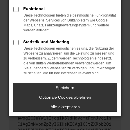
Starte dein Gerät neu.
Funktional
Das kann manchmal helfen, vorübergehende
Diese Technologien bieten die bestmögliche Funktionalität
Probleme zu beheben.
der Webseite. Services von Drittanbietern wie Google
Stelle sicher, dass dein Browser und dein
Maps, Chats, Fahrzeugbewertungssystem und weitere
werden aktiviert.
Betriebssystem auf dem neuesten Stand
sind.
Statistik und Marketing
Veraltete Software birgt nicht nur ein
Diese Technologien ermöglichen es uns, die Nutzung der
Sicherheitsrisiko, sondern kann auch dazu
Webseite zu analysieren, um die Leistung zu messen und
führen, dass bestimmte Funktionen nicht mehr
zu verbessern. Zudem werden Technologien eingesetzt,
unterstützt werden.
die von dritten Werbetreibenden verwendet werden, um
Sie auf anderen Webseiten zu verfolgen und um Anzeigen
Wende dich an den Webseitenbetreiber.
zu schalten, die für Ihre Interessen relevant sind.
Wenn du alle oben genannten Schritte versucht
hast, kontaktiere uns bitte. Wir werden
Speichern
versuchen, das Problem zu beheben. Du kannst
Optionale Cookies ablehnen
uns diesen Text schicken, um uns bei der
Fehlersuche zu unterstützen:
Alle akzeptieren
ewogICJuYW1lIjogIk5ldHdvcmtFcnJvciIs
CiAgImNvbmZpZyI6IHsKICAgICJtZXRob2Qi