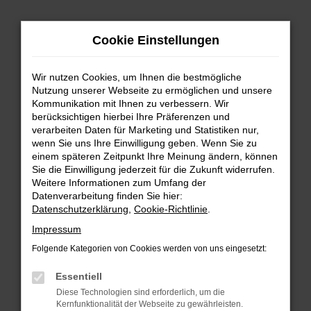
Zum
Cookie Einstellungen
Hauptinhalt
springen
Wir nutzen Cookies, um Ihnen die bestmögliche
FEHLER: NETWORK ERROR
Nutzung unserer Webseite zu ermöglichen und unsere
Kommunikation mit Ihnen zu verbessern. Wir
Beim Laden ist ein Fehler aufgetreten.
berücksichtigen hierbei Ihre Präferenzen und
Hier sind ein paar Tipps, die dir helfen können:
verarbeiten Daten für Marketing und Statistiken nur,
wenn Sie uns Ihre Einwilligung geben. Wenn Sie zu
einem späteren Zeitpunkt Ihre Meinung ändern, können
Überprüfe deine Firewall und deine
Sie die Einwilligung jederzeit für die Zukunft widerrufen.
Internetverbindung.
Weitere Informationen zum Umfang der
Laden andere Webseiten, zum Beispiel deine
Datenverarbeitung finden Sie hier:
Suchmaschine?
Datenschutzerklärung
,
Cookie-Richtlinie
.
Prüfe deine Browsererweiterungen.
Impressum
Manche Erweiterungen, wie Werbeblocker,
Folgende Kategorien von Cookies werden von uns eingesetzt:
können das Laden bestimmter Seiten
verhindern. Funktioniert die Seite in einem
Essentiell
anderen Browser oder in einem privaten
Diese Technologien sind erforderlich, um die
Fenster?
Kernfunktionalität der Webseite zu gewährleisten.