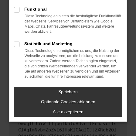
Starte dein Gerät neu.
Funktional
Das kann manchmal helfen, vorübergehende
Diese Technologien bieten die bestmögliche Funktionalität
Probleme zu beheben.
der Webseite. Services von Drittanbietern wie Google
Stelle sicher, dass dein Browser und dein
Maps, Chats, Fahrzeugbewertungssystem und weitere
werden aktiviert.
Betriebssystem auf dem neuesten Stand
sind.
Statistik und Marketing
Veraltete Software birgt nicht nur ein
Diese Technologien ermöglichen es uns, die Nutzung der
Sicherheitsrisiko, sondern kann auch dazu
Webseite zu analysieren, um die Leistung zu messen und
führen, dass bestimmte Funktionen nicht mehr
zu verbessern. Zudem werden Technologien eingesetzt,
unterstützt werden.
die von dritten Werbetreibenden verwendet werden, um
Sie auf anderen Webseiten zu verfolgen und um Anzeigen
Wende dich an den Webseitenbetreiber.
zu schalten, die für Ihre Interessen relevant sind.
Wenn du alle oben genannten Schritte versucht
hast, kontaktiere uns bitte. Wir werden
Speichern
versuchen, das Problem zu beheben. Du kannst
Optionale Cookies ablehnen
uns diesen Text schicken, um uns bei der
Fehlersuche zu unterstützen:
Alle akzeptieren
ewogICJuYW1lIjogIk5ldHdvcmtFcnJvciIs
CiAgImNvbmZpZyI6IHsKICAgICJtZXRob2Qi