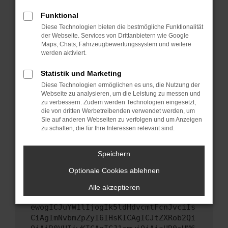
Starte dein Gerät neu.
Funktional
Das kann manchmal helfen, vorübergehende
Diese Technologien bieten die bestmögliche Funktionalität
Probleme zu beheben.
der Webseite. Services von Drittanbietern wie Google
Stelle sicher, dass dein Browser und dein
Maps, Chats, Fahrzeugbewertungssystem und weitere
werden aktiviert.
Betriebssystem auf dem neuesten Stand
sind.
Statistik und Marketing
Veraltete Software birgt nicht nur ein
Diese Technologien ermöglichen es uns, die Nutzung der
Sicherheitsrisiko, sondern kann auch dazu
Webseite zu analysieren, um die Leistung zu messen und
führen, dass bestimmte Funktionen nicht mehr
zu verbessern. Zudem werden Technologien eingesetzt,
unterstützt werden.
die von dritten Werbetreibenden verwendet werden, um
Sie auf anderen Webseiten zu verfolgen und um Anzeigen
Wende dich an den Webseitenbetreiber.
zu schalten, die für Ihre Interessen relevant sind.
Wenn du alle oben genannten Schritte versucht
hast, kontaktiere uns bitte. Wir werden
Speichern
versuchen, das Problem zu beheben. Du kannst
Optionale Cookies ablehnen
uns diesen Text schicken, um uns bei der
Fehlersuche zu unterstützen:
Alle akzeptieren
ewogICJuYW1lIjogIk5ldHdvcmtFcnJvciIs
CiAgImNvbmZpZyI6IHsKICAgICJtZXRob2Qi