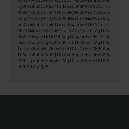
OiAiR0VUIiwKICAgICJ1cmwiOiAiaHR0cHM6
Ly9hcGkueC5ha3MtcHJvZC5hdWRhcmlzLm5l
dC92MS9jbGllbnRzLzIwMjMvd2Vic2l0ZS12
ZWhpY2xlcy9TVjA2ODk3MS1HVz9maWVsZD1p
bnRlcm5hbE51bWJlciZ3ZWJzaXRlPTVlYTFl
ODZiNmQxZTU2YTUwMzZiY2VjZiIsCiAgICAi
aGVhZGVycyI6IHt9LAogICAgImJvZHkiOiBu
dWxsLAogICAgImV4cGVjdCI6IHsKICAgICAg
InJlc3BvbnNlVHlwZSI6ICIiCiAgICB9LAog
ICAgInRpbWVvdXQiOiAwLAogICAgInByb2dy
ZXNzIjogbnVsbCwKICAgICJyaXNreSI6IGZh
bHNlCiAgfQp9