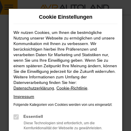
Zum
Cookie Einstellungen
Hauptinhalt
springen
Wir nutzen Cookies, um Ihnen die bestmögliche
FEHLER: NETWORK ERROR
Nutzung unserer Webseite zu ermöglichen und unsere
Kommunikation mit Ihnen zu verbessern. Wir
Beim Laden ist ein Fehler aufgetreten.
berücksichtigen hierbei Ihre Präferenzen und
Hier sind ein paar Tipps, die dir helfen können:
verarbeiten Daten für Marketing und Statistiken nur,
wenn Sie uns Ihre Einwilligung geben. Wenn Sie zu
einem späteren Zeitpunkt Ihre Meinung ändern, können
Überprüfe deine Firewall und deine
Sie die Einwilligung jederzeit für die Zukunft widerrufen.
Internetverbindung.
Weitere Informationen zum Umfang der
Laden andere Webseiten, zum Beispiel deine
Datenverarbeitung finden Sie hier:
Suchmaschine?
Datenschutzerklärung
,
Cookie-Richtlinie
.
Prüfe deine Browsererweiterungen.
Impressum
Manche Erweiterungen, wie Werbeblocker,
Folgende Kategorien von Cookies werden von uns eingesetzt:
können das Laden bestimmter Seiten
verhindern. Funktioniert die Seite in einem
Essentiell
anderen Browser oder in einem privaten
Diese Technologien sind erforderlich, um die
Fenster?
Kernfunktionalität der Webseite zu gewährleisten.