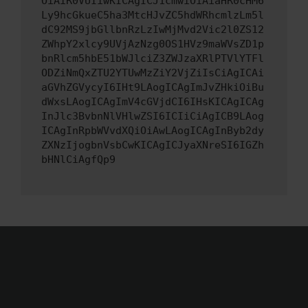
OiAiR0VUIiwKICAgICJ1cmwiOiAiaHR0cHM6
Ly9hcGkueC5ha3MtcHJvZC5hdWRhcmlzLm5l
dC92MS9jbGllbnRzLzIwMjMvd2Vic2l0ZS12
ZWhpY2xlcy9UVjAzNzg0OS1HVz9maWVsZD1p
bnRlcm5hbE51bWJlciZ3ZWJzaXRlPTVlYTFl
ODZiNmQxZTU2YTUwMzZiY2VjZiIsCiAgICAi
aGVhZGVycyI6IHt9LAogICAgImJvZHkiOiBu
dWxsLAogICAgImV4cGVjdCI6IHsKICAgICAg
InJlc3BvbnNlVHlwZSI6ICIiCiAgICB9LAog
ICAgInRpbWVvdXQiOiAwLAogICAgInByb2dy
ZXNzIjogbnVsbCwKICAgICJyaXNreSI6IGZh
bHNlCiAgfQp9