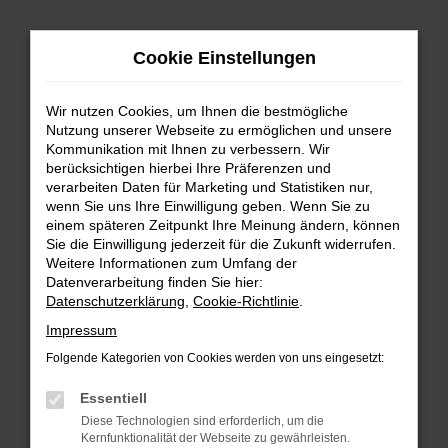
Zum
Cookie Einstellungen
Hauptinhalt
springen
Wir nutzen Cookies, um Ihnen die bestmögliche
FEHLER: NETWORK ERROR
Nutzung unserer Webseite zu ermöglichen und unsere
Kommunikation mit Ihnen zu verbessern. Wir
Beim Laden ist ein Fehler aufgetreten.
berücksichtigen hierbei Ihre Präferenzen und
Hier sind ein paar Tipps, die dir helfen können:
verarbeiten Daten für Marketing und Statistiken nur,
wenn Sie uns Ihre Einwilligung geben. Wenn Sie zu
einem späteren Zeitpunkt Ihre Meinung ändern, können
Überprüfe deine Firewall und deine
Sie die Einwilligung jederzeit für die Zukunft widerrufen.
Internetverbindung.
Weitere Informationen zum Umfang der
Laden andere Webseiten, zum Beispiel deine
Datenverarbeitung finden Sie hier:
Suchmaschine?
Datenschutzerklärung
,
Cookie-Richtlinie
.
Prüfe deine Browsererweiterungen.
Impressum
Manche Erweiterungen, wie Werbeblocker,
Folgende Kategorien von Cookies werden von uns eingesetzt:
können das Laden bestimmter Seiten
verhindern. Funktioniert die Seite in einem
Essentiell
anderen Browser oder in einem privaten
Diese Technologien sind erforderlich, um die
Fenster?
Kernfunktionalität der Webseite zu gewährleisten.