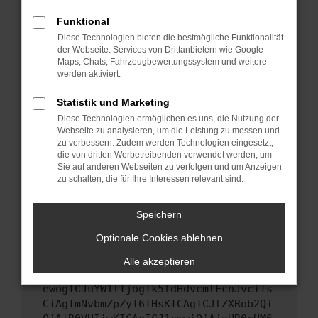
Starte dein Gerät neu.
Funktional
Das kann manchmal helfen, vorübergehende
Diese Technologien bieten die bestmögliche Funktionalität
Probleme zu beheben.
der Webseite. Services von Drittanbietern wie Google
Stelle sicher, dass dein Browser und dein
Maps, Chats, Fahrzeugbewertungssystem und weitere
werden aktiviert.
Betriebssystem auf dem neuesten Stand
sind.
Statistik und Marketing
Veraltete Software birgt nicht nur ein
Diese Technologien ermöglichen es uns, die Nutzung der
Sicherheitsrisiko, sondern kann auch dazu
Webseite zu analysieren, um die Leistung zu messen und
führen, dass bestimmte Funktionen nicht mehr
zu verbessern. Zudem werden Technologien eingesetzt,
unterstützt werden.
die von dritten Werbetreibenden verwendet werden, um
Sie auf anderen Webseiten zu verfolgen und um Anzeigen
Wende dich an den Webseitenbetreiber.
zu schalten, die für Ihre Interessen relevant sind.
Wenn du alle oben genannten Schritte versucht
hast, kontaktiere uns bitte. Wir werden
Speichern
versuchen, das Problem zu beheben. Du kannst
Optionale Cookies ablehnen
uns diesen Text schicken, um uns bei der
Fehlersuche zu unterstützen:
Alle akzeptieren
ewogICJuYW1lIjogIk5ldHdvcmtFcnJvciIs
CiAgImNvbmZpZyI6IHsKICAgICJtZXRob2Qi