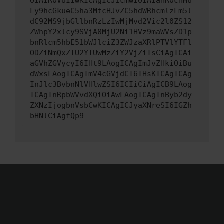
OiAiR0VUIiwKICAgICJ1cmwiOiAiaHR0cHM6
Ly9hcGkueC5ha3MtcHJvZC5hdWRhcmlzLm5l
dC92MS9jbGllbnRzLzIwMjMvd2Vic2l0ZS12
ZWhpY2xlcy9SVjA0MjU2Ni1HVz9maWVsZD1p
bnRlcm5hbE51bWJlciZ3ZWJzaXRlPTVlYTFl
ODZiNmQxZTU2YTUwMzZiY2VjZiIsCiAgICAi
aGVhZGVycyI6IHt9LAogICAgImJvZHkiOiBu
dWxsLAogICAgImV4cGVjdCI6IHsKICAgICAg
InJlc3BvbnNlVHlwZSI6ICIiCiAgICB9LAog
ICAgInRpbWVvdXQiOiAwLAogICAgInByb2dy
ZXNzIjogbnVsbCwKICAgICJyaXNreSI6IGZh
bHNlCiAgfQp9