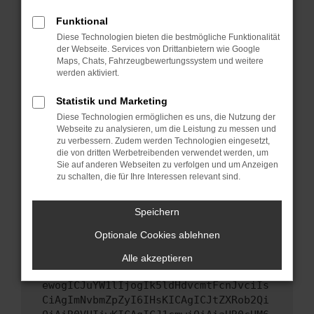
Starte dein Gerät neu.
Funktional
Das kann manchmal helfen, vorübergehende
Diese Technologien bieten die bestmögliche Funktionalität
Probleme zu beheben.
der Webseite. Services von Drittanbietern wie Google
Stelle sicher, dass dein Browser und dein
Maps, Chats, Fahrzeugbewertungssystem und weitere
werden aktiviert.
Betriebssystem auf dem neuesten Stand
sind.
Statistik und Marketing
Veraltete Software birgt nicht nur ein
Diese Technologien ermöglichen es uns, die Nutzung der
Sicherheitsrisiko, sondern kann auch dazu
Webseite zu analysieren, um die Leistung zu messen und
führen, dass bestimmte Funktionen nicht mehr
zu verbessern. Zudem werden Technologien eingesetzt,
unterstützt werden.
die von dritten Werbetreibenden verwendet werden, um
Sie auf anderen Webseiten zu verfolgen und um Anzeigen
Wende dich an den Webseitenbetreiber.
zu schalten, die für Ihre Interessen relevant sind.
Wenn du alle oben genannten Schritte versucht
hast, kontaktiere uns bitte. Wir werden
Speichern
versuchen, das Problem zu beheben. Du kannst
Optionale Cookies ablehnen
uns diesen Text schicken, um uns bei der
Fehlersuche zu unterstützen:
Alle akzeptieren
ewogICJuYW1lIjogIk5ldHdvcmtFcnJvciIs
CiAgImNvbmZpZyI6IHsKICAgICJtZXRob2Qi