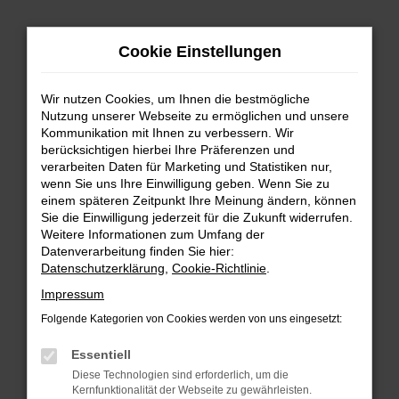
Zum
Cookie Einstellungen
Hauptinhalt
springen
Wir nutzen Cookies, um Ihnen die bestmögliche
FEHLER: NETWORK ERROR
Nutzung unserer Webseite zu ermöglichen und unsere
Kommunikation mit Ihnen zu verbessern. Wir
Beim Laden ist ein Fehler aufgetreten.
berücksichtigen hierbei Ihre Präferenzen und
Hier sind ein paar Tipps, die dir helfen können:
verarbeiten Daten für Marketing und Statistiken nur,
wenn Sie uns Ihre Einwilligung geben. Wenn Sie zu
einem späteren Zeitpunkt Ihre Meinung ändern, können
Überprüfe deine Firewall und deine
Sie die Einwilligung jederzeit für die Zukunft widerrufen.
Internetverbindung.
Weitere Informationen zum Umfang der
Laden andere Webseiten, zum Beispiel deine
Datenverarbeitung finden Sie hier:
Suchmaschine?
Datenschutzerklärung
,
Cookie-Richtlinie
.
Prüfe deine Browsererweiterungen.
Impressum
Manche Erweiterungen, wie Werbeblocker,
Folgende Kategorien von Cookies werden von uns eingesetzt:
können das Laden bestimmter Seiten
verhindern. Funktioniert die Seite in einem
Essentiell
anderen Browser oder in einem privaten
Diese Technologien sind erforderlich, um die
Fenster?
Kernfunktionalität der Webseite zu gewährleisten.