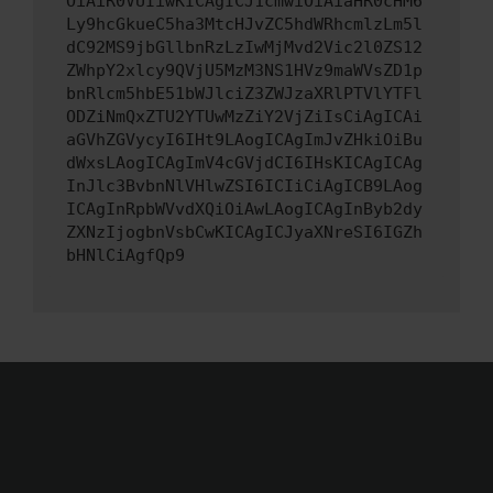
OiAiR0VUIiwKICAgICJ1cmwiOiAiaHR0cHM6
Ly9hcGkueC5ha3MtcHJvZC5hdWRhcmlzLm5l
dC92MS9jbGllbnRzLzIwMjMvd2Vic2l0ZS12
ZWhpY2xlcy9QVjU5MzM3NS1HVz9maWVsZD1p
bnRlcm5hbE51bWJlciZ3ZWJzaXRlPTVlYTFl
ODZiNmQxZTU2YTUwMzZiY2VjZiIsCiAgICAi
aGVhZGVycyI6IHt9LAogICAgImJvZHkiOiBu
dWxsLAogICAgImV4cGVjdCI6IHsKICAgICAg
InJlc3BvbnNlVHlwZSI6ICIiCiAgICB9LAog
ICAgInRpbWVvdXQiOiAwLAogICAgInByb2dy
ZXNzIjogbnVsbCwKICAgICJyaXNreSI6IGZh
bHNlCiAgfQp9