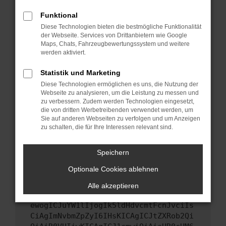
Starte dein Gerät neu.
Funktional
Das kann manchmal helfen, vorübergehende
Diese Technologien bieten die bestmögliche Funktionalität
Probleme zu beheben.
der Webseite. Services von Drittanbietern wie Google
Stelle sicher, dass dein Browser und dein
Maps, Chats, Fahrzeugbewertungssystem und weitere
werden aktiviert.
Betriebssystem auf dem neuesten Stand
sind.
Statistik und Marketing
Veraltete Software birgt nicht nur ein
Diese Technologien ermöglichen es uns, die Nutzung der
Sicherheitsrisiko, sondern kann auch dazu
Webseite zu analysieren, um die Leistung zu messen und
führen, dass bestimmte Funktionen nicht mehr
zu verbessern. Zudem werden Technologien eingesetzt,
unterstützt werden.
die von dritten Werbetreibenden verwendet werden, um
Sie auf anderen Webseiten zu verfolgen und um Anzeigen
Wende dich an den Webseitenbetreiber.
zu schalten, die für Ihre Interessen relevant sind.
Wenn du alle oben genannten Schritte versucht
hast, kontaktiere uns bitte. Wir werden
Speichern
versuchen, das Problem zu beheben. Du kannst
Optionale Cookies ablehnen
uns diesen Text schicken, um uns bei der
Fehlersuche zu unterstützen:
Alle akzeptieren
ewogICJuYW1lIjogIk5ldHdvcmtFcnJvciIs
CiAgImNvbmZpZyI6IHsKICAgICJtZXRob2Qi