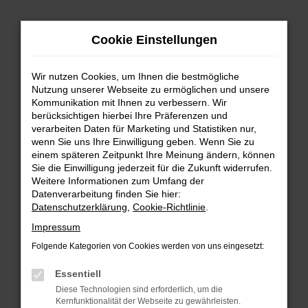
Zum
Cookie Einstellungen
Hauptinhalt
springen
Wir nutzen Cookies, um Ihnen die bestmögliche
FEHLER: NETWORK ERROR
Nutzung unserer Webseite zu ermöglichen und unsere
Kommunikation mit Ihnen zu verbessern. Wir
Beim Laden ist ein Fehler aufgetreten.
berücksichtigen hierbei Ihre Präferenzen und
Hier sind ein paar Tipps, die dir helfen können:
verarbeiten Daten für Marketing und Statistiken nur,
wenn Sie uns Ihre Einwilligung geben. Wenn Sie zu
einem späteren Zeitpunkt Ihre Meinung ändern, können
Überprüfe deine Firewall und deine
Sie die Einwilligung jederzeit für die Zukunft widerrufen.
Internetverbindung.
Weitere Informationen zum Umfang der
Laden andere Webseiten, zum Beispiel deine
Datenverarbeitung finden Sie hier:
Suchmaschine?
Datenschutzerklärung
,
Cookie-Richtlinie
.
Prüfe deine Browsererweiterungen.
Impressum
Manche Erweiterungen, wie Werbeblocker,
Folgende Kategorien von Cookies werden von uns eingesetzt:
können das Laden bestimmter Seiten
verhindern. Funktioniert die Seite in einem
Essentiell
anderen Browser oder in einem privaten
Diese Technologien sind erforderlich, um die
Fenster?
Kernfunktionalität der Webseite zu gewährleisten.