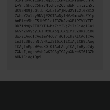
OiAiR0VUIiwKICAgICJ1cmwiOiAiaHR0cHM6
Ly9hcGkueC5ha3MtcHJvZC5hdWRhcmlzLm5l
dC92MS9jbGllbnRzLzIwMjMvd2Vic2l0ZS12
ZWhpY2xlcy9NVjE2OTAwNy1HVz9maWVsZD1p
bnRlcm5hbE51bWJlciZ3ZWJzaXRlPTVlYTFl
ODZiNmQxZTU2YTUwMzZiY2VjZiIsCiAgICAi
aGVhZGVycyI6IHt9LAogICAgImJvZHkiOiBu
dWxsLAogICAgImV4cGVjdCI6IHsKICAgICAg
InJlc3BvbnNlVHlwZSI6ICIiCiAgICB9LAog
ICAgInRpbWVvdXQiOiAwLAogICAgInByb2dy
ZXNzIjogbnVsbCwKICAgICJyaXNreSI6IGZh
bHNlCiAgfQp9