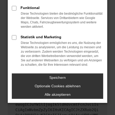
Starte dein Gerät neu.
Funktional
Das kann manchmal helfen, vorübergehende
Diese Technologien bieten die bestmögliche Funktionalität
Probleme zu beheben.
der Webseite. Services von Drittanbietern wie Google
Stelle sicher, dass dein Browser und dein
Maps, Chats, Fahrzeugbewertungssystem und weitere
werden aktiviert.
Betriebssystem auf dem neuesten Stand
sind.
Statistik und Marketing
Veraltete Software birgt nicht nur ein
Diese Technologien ermöglichen es uns, die Nutzung der
Sicherheitsrisiko, sondern kann auch dazu
Webseite zu analysieren, um die Leistung zu messen und
führen, dass bestimmte Funktionen nicht mehr
zu verbessern. Zudem werden Technologien eingesetzt,
unterstützt werden.
die von dritten Werbetreibenden verwendet werden, um
Sie auf anderen Webseiten zu verfolgen und um Anzeigen
Wende dich an den Webseitenbetreiber.
zu schalten, die für Ihre Interessen relevant sind.
Wenn du alle oben genannten Schritte versucht
hast, kontaktiere uns bitte. Wir werden
Speichern
versuchen, das Problem zu beheben. Du kannst
Optionale Cookies ablehnen
uns diesen Text schicken, um uns bei der
Fehlersuche zu unterstützen:
Alle akzeptieren
ewogICJuYW1lIjogIk5ldHdvcmtFcnJvciIs
CiAgImNvbmZpZyI6IHsKICAgICJtZXRob2Qi