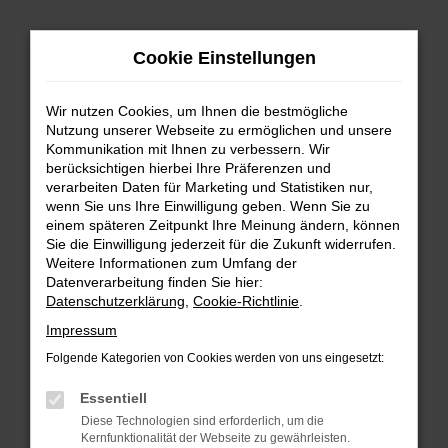
Zum
Cookie Einstellungen
Hauptinhalt
springen
Wir nutzen Cookies, um Ihnen die bestmögliche
FEHLER: NETWORK ERROR
Nutzung unserer Webseite zu ermöglichen und unsere
Kommunikation mit Ihnen zu verbessern. Wir
Beim Laden ist ein Fehler aufgetreten.
berücksichtigen hierbei Ihre Präferenzen und
Hier sind ein paar Tipps, die dir helfen können:
verarbeiten Daten für Marketing und Statistiken nur,
wenn Sie uns Ihre Einwilligung geben. Wenn Sie zu
einem späteren Zeitpunkt Ihre Meinung ändern, können
Überprüfe deine Firewall und deine
Sie die Einwilligung jederzeit für die Zukunft widerrufen.
Internetverbindung.
Weitere Informationen zum Umfang der
Laden andere Webseiten, zum Beispiel deine
Datenverarbeitung finden Sie hier:
Suchmaschine?
Datenschutzerklärung
,
Cookie-Richtlinie
.
Prüfe deine Browsererweiterungen.
Impressum
Manche Erweiterungen, wie Werbeblocker,
Folgende Kategorien von Cookies werden von uns eingesetzt:
können das Laden bestimmter Seiten
verhindern. Funktioniert die Seite in einem
Essentiell
anderen Browser oder in einem privaten
Diese Technologien sind erforderlich, um die
Fenster?
Kernfunktionalität der Webseite zu gewährleisten.