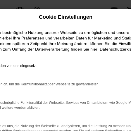
Cookie Einstellungen
ie bestmögliche Nutzung unserer Webseite zu ermöglichen und unsere
hierbei Ihre Präferenzen und verarbeiten Daten für Marketing und Stati
einem späteren Zeitpunkt Ihre Meinung ändern, können Sie die Einwillig
ERROR
en zum Umfang der Datenverarbeitung finden Sie hier:
Datenschutzerkl
en von uns eingesetzt:
ernetverbindung.
rlich, um die Kernfunktionalität der Webseite zu gewährleisten.
e Suchmaschine?
nnen das Laden bestimmter Seiten verhindern. Funktioniert die 
estmögliche Funktionalität der Webseite. Services von Drittanbietern wie Google 
eitere werden aktiviert.
 Probleme zu beheben.
 es uns, die Nutzung der Webseite zu analysieren, um die Leistung zu messen u