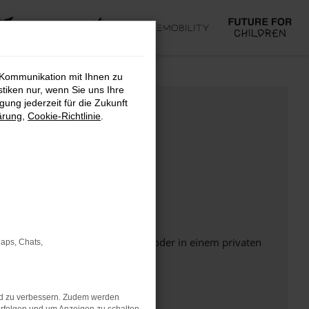
 Kommunikation mit Ihnen zu
stiken nur, wenn Sie uns Ihre
ung jederzeit für die Zukunft
ärung
,
Cookie-Richtlinie
.
Seite in einem anderen Browser oder in einem privaten
Maps, Chats,
nd zu verbessern. Zudem werden