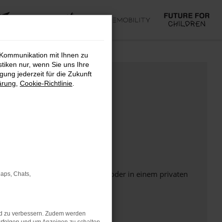
 Kommunikation mit Ihnen zu
stiken nur, wenn Sie uns Ihre
ung jederzeit für die Zukunft
ärung
,
Cookie-Richtlinie
.
Seite in einem anderen Browser oder in einem privaten
Maps, Chats,
nd zu verbessern. Zudem werden