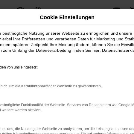
Cookie Einstellungen
ie bestmögliche Nutzung unserer Webseite zu ermöglichen und unsere
hierbei Ihre Präferenzen und verarbeiten Daten für Marketing und Stati
einem späteren Zeitpunkt Ihre Meinung ändern, können Sie die Einwillig
ERROR
en zum Umfang der Datenverarbeitung finden Sie hier:
Datenschutzerkl
en von uns eingesetzt:
ernetverbindung.
rlich, um die Kernfunktionalität der Webseite zu gewährleisten.
e Suchmaschine?
nnen das Laden bestimmter Seiten verhindern. Funktioniert die 
estmögliche Funktionalität der Webseite. Services von Drittanbietern wie Google 
eitere werden aktiviert.
 Probleme zu beheben.
 es uns, die Nutzung der Webseite zu analysieren, um die Leistung zu messen u