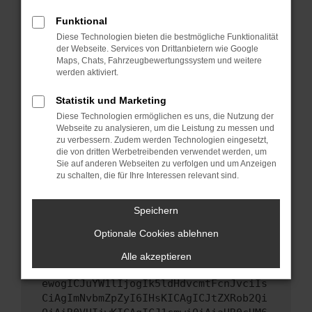
Starte dein Gerät neu.
Funktional
Das kann manchmal helfen, vorübergehende
Diese Technologien bieten die bestmögliche Funktionalität
Probleme zu beheben.
der Webseite. Services von Drittanbietern wie Google
Stelle sicher, dass dein Browser und dein
Maps, Chats, Fahrzeugbewertungssystem und weitere
werden aktiviert.
Betriebssystem auf dem neuesten Stand
sind.
Statistik und Marketing
Veraltete Software birgt nicht nur ein
Diese Technologien ermöglichen es uns, die Nutzung der
Sicherheitsrisiko, sondern kann auch dazu
Webseite zu analysieren, um die Leistung zu messen und
führen, dass bestimmte Funktionen nicht mehr
zu verbessern. Zudem werden Technologien eingesetzt,
unterstützt werden.
die von dritten Werbetreibenden verwendet werden, um
Sie auf anderen Webseiten zu verfolgen und um Anzeigen
Wende dich an den Webseitenbetreiber.
zu schalten, die für Ihre Interessen relevant sind.
Wenn du alle oben genannten Schritte versucht
hast, kontaktiere uns bitte. Wir werden
Speichern
versuchen, das Problem zu beheben. Du kannst
Optionale Cookies ablehnen
uns diesen Text schicken, um uns bei der
Fehlersuche zu unterstützen:
Alle akzeptieren
ewogICJuYW1lIjogIk5ldHdvcmtFcnJvciIs
CiAgImNvbmZpZyI6IHsKICAgICJtZXRob2Qi