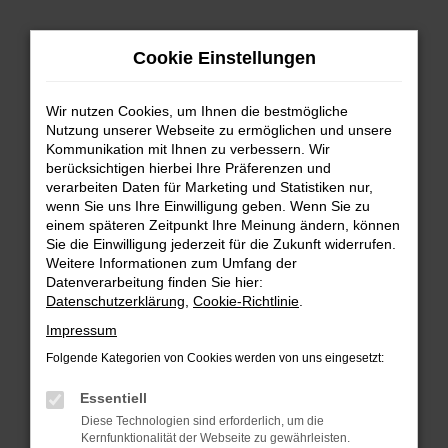
Zum
Cookie Einstellungen
Hauptinhalt
springen
Wir nutzen Cookies, um Ihnen die bestmögliche
FEHLER: NETWORK ERROR
Nutzung unserer Webseite zu ermöglichen und unsere
Kommunikation mit Ihnen zu verbessern. Wir
Beim Laden ist ein Fehler aufgetreten.
berücksichtigen hierbei Ihre Präferenzen und
Hier sind ein paar Tipps, die dir helfen können:
verarbeiten Daten für Marketing und Statistiken nur,
wenn Sie uns Ihre Einwilligung geben. Wenn Sie zu
einem späteren Zeitpunkt Ihre Meinung ändern, können
Überprüfe deine Firewall und deine
Sie die Einwilligung jederzeit für die Zukunft widerrufen.
Internetverbindung.
Weitere Informationen zum Umfang der
Laden andere Webseiten, zum Beispiel deine
Datenverarbeitung finden Sie hier:
Suchmaschine?
Datenschutzerklärung
,
Cookie-Richtlinie
.
Prüfe deine Browsererweiterungen.
Impressum
Manche Erweiterungen, wie Werbeblocker,
Folgende Kategorien von Cookies werden von uns eingesetzt:
können das Laden bestimmter Seiten
verhindern. Funktioniert die Seite in einem
Essentiell
anderen Browser oder in einem privaten
Diese Technologien sind erforderlich, um die
Fenster?
Kernfunktionalität der Webseite zu gewährleisten.