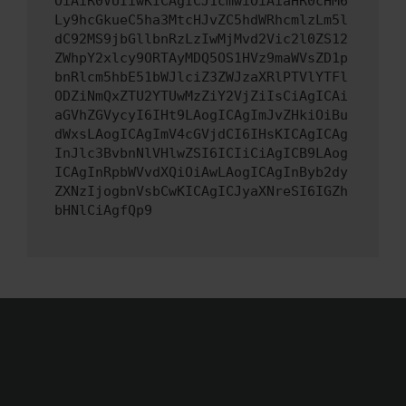
OiAiR0VUIiwKICAgICJ1cmwiOiAiaHR0cHM6
Ly9hcGkueC5ha3MtcHJvZC5hdWRhcmlzLm5l
dC92MS9jbGllbnRzLzIwMjMvd2Vic2l0ZS12
ZWhpY2xlcy9ORTAyMDQ5OS1HVz9maWVsZD1p
bnRlcm5hbE51bWJlciZ3ZWJzaXRlPTVlYTFl
ODZiNmQxZTU2YTUwMzZiY2VjZiIsCiAgICAi
aGVhZGVycyI6IHt9LAogICAgImJvZHkiOiBu
dWxsLAogICAgImV4cGVjdCI6IHsKICAgICAg
InJlc3BvbnNlVHlwZSI6ICIiCiAgICB9LAog
ICAgInRpbWVvdXQiOiAwLAogICAgInByb2dy
ZXNzIjogbnVsbCwKICAgICJyaXNreSI6IGZh
bHNlCiAgfQp9