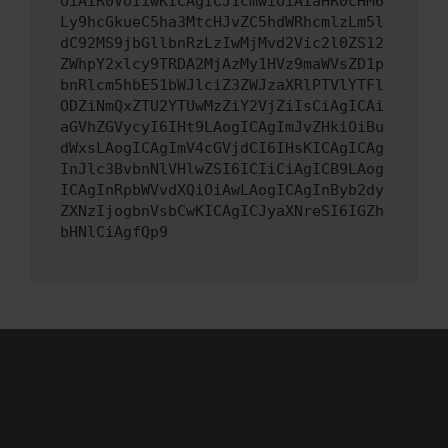
OiAiR0VUIiwKICAgICJ1cmwiOiAiaHR0cHM6
Ly9hcGkueC5ha3MtcHJvZC5hdWRhcmlzLm5l
dC92MS9jbGllbnRzLzIwMjMvd2Vic2l0ZS12
ZWhpY2xlcy9TRDA2MjAzMy1HVz9maWVsZD1p
bnRlcm5hbE51bWJlciZ3ZWJzaXRlPTVlYTFl
ODZiNmQxZTU2YTUwMzZiY2VjZiIsCiAgICAi
aGVhZGVycyI6IHt9LAogICAgImJvZHkiOiBu
dWxsLAogICAgImV4cGVjdCI6IHsKICAgICAg
InJlc3BvbnNlVHlwZSI6ICIiCiAgICB9LAog
ICAgInRpbWVvdXQiOiAwLAogICAgInByb2dy
ZXNzIjogbnVsbCwKICAgICJyaXNreSI6IGZh
bHNlCiAgfQp9