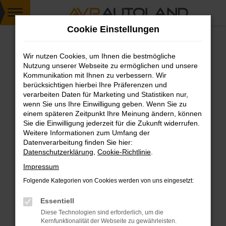
Zum
Cookie Einstellungen
Hauptinhalt
springen
Wir nutzen Cookies, um Ihnen die bestmögliche
FEHLER: NETWORK ERROR
Nutzung unserer Webseite zu ermöglichen und unsere
Kommunikation mit Ihnen zu verbessern. Wir
Beim Laden ist ein Fehler aufgetreten.
berücksichtigen hierbei Ihre Präferenzen und
Hier sind ein paar Tipps, die dir helfen können:
verarbeiten Daten für Marketing und Statistiken nur,
wenn Sie uns Ihre Einwilligung geben. Wenn Sie zu
einem späteren Zeitpunkt Ihre Meinung ändern, können
Überprüfe deine Firewall und deine
Sie die Einwilligung jederzeit für die Zukunft widerrufen.
Internetverbindung.
Weitere Informationen zum Umfang der
Laden andere Webseiten, zum Beispiel deine
Datenverarbeitung finden Sie hier:
Suchmaschine?
Datenschutzerklärung
,
Cookie-Richtlinie
.
Prüfe deine Browsererweiterungen.
Impressum
Manche Erweiterungen, wie Werbeblocker,
Folgende Kategorien von Cookies werden von uns eingesetzt:
können das Laden bestimmter Seiten
verhindern. Funktioniert die Seite in einem
Essentiell
anderen Browser oder in einem privaten
Diese Technologien sind erforderlich, um die
Fenster?
Kernfunktionalität der Webseite zu gewährleisten.