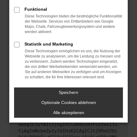
Starte dein Gerät neu.
Funktional
Das kann manchmal helfen, vorübergehende
Diese Technologien bieten die bestmögliche Funktionalität
Probleme zu beheben.
der Webseite. Services von Drittanbietern wie Google
Stelle sicher, dass dein Browser und dein
Maps, Chats, Fahrzeugbewertungssystem und weitere
werden aktiviert.
Betriebssystem auf dem neuesten Stand
sind.
Statistik und Marketing
Veraltete Software birgt nicht nur ein
Diese Technologien ermöglichen es uns, die Nutzung der
Sicherheitsrisiko, sondern kann auch dazu
Webseite zu analysieren, um die Leistung zu messen und
führen, dass bestimmte Funktionen nicht mehr
zu verbessern. Zudem werden Technologien eingesetzt,
unterstützt werden.
die von dritten Werbetreibenden verwendet werden, um
Sie auf anderen Webseiten zu verfolgen und um Anzeigen
Wende dich an den Webseitenbetreiber.
zu schalten, die für Ihre Interessen relevant sind.
Wenn du alle oben genannten Schritte versucht
hast, kontaktiere uns bitte. Wir werden
Speichern
versuchen, das Problem zu beheben. Du kannst
Optionale Cookies ablehnen
uns diesen Text schicken, um uns bei der
Fehlersuche zu unterstützen:
Alle akzeptieren
ewogICJuYW1lIjogIk5ldHdvcmtFcnJvciIs
CiAgImNvbmZpZyI6IHsKICAgICJtZXRob2Qi