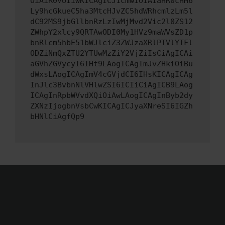
OiAiR0VUIiwKICAgICJ1cmwiOiAiaHR0cHM6
Ly9hcGkueC5ha3MtcHJvZC5hdWRhcmlzLm5l
dC92MS9jbGllbnRzLzIwMjMvd2Vic2l0ZS12
ZWhpY2xlcy9QRTAwODI0My1HVz9maWVsZD1p
bnRlcm5hbE51bWJlciZ3ZWJzaXRlPTVlYTFl
ODZiNmQxZTU2YTUwMzZiY2VjZiIsCiAgICAi
aGVhZGVycyI6IHt9LAogICAgImJvZHkiOiBu
dWxsLAogICAgImV4cGVjdCI6IHsKICAgICAg
InJlc3BvbnNlVHlwZSI6ICIiCiAgICB9LAog
ICAgInRpbWVvdXQiOiAwLAogICAgInByb2dy
ZXNzIjogbnVsbCwKICAgICJyaXNreSI6IGZh
bHNlCiAgfQp9