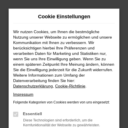
Zum
Cookie Einstellungen
Hauptinhalt
springen
Wir nutzen Cookies, um Ihnen die bestmögliche
FEHLER: NETWORK ERROR
Nutzung unserer Webseite zu ermöglichen und unsere
Kommunikation mit Ihnen zu verbessern. Wir
Beim Laden ist ein Fehler aufgetreten.
berücksichtigen hierbei Ihre Präferenzen und
Hier sind ein paar Tipps, die dir helfen können:
verarbeiten Daten für Marketing und Statistiken nur,
wenn Sie uns Ihre Einwilligung geben. Wenn Sie zu
einem späteren Zeitpunkt Ihre Meinung ändern, können
Überprüfe deine Firewall und deine
Sie die Einwilligung jederzeit für die Zukunft widerrufen.
Internetverbindung.
Weitere Informationen zum Umfang der
Laden andere Webseiten, zum Beispiel deine
Datenverarbeitung finden Sie hier:
Suchmaschine?
Datenschutzerklärung
,
Cookie-Richtlinie
.
Prüfe deine Browsererweiterungen.
Impressum
Manche Erweiterungen, wie Werbeblocker,
Folgende Kategorien von Cookies werden von uns eingesetzt:
können das Laden bestimmter Seiten
verhindern. Funktioniert die Seite in einem
Essentiell
anderen Browser oder in einem privaten
Diese Technologien sind erforderlich, um die
Fenster?
Kernfunktionalität der Webseite zu gewährleisten.