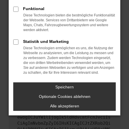
Starte dein Gerät neu.
Funktional
Das kann manchmal helfen, vorübergehende
Diese Technologien bieten die bestmögliche Funktionalität
Probleme zu beheben.
der Webseite. Services von Drittanbietern wie Google
Stelle sicher, dass dein Browser und dein
Maps, Chats, Fahrzeugbewertungssystem und weitere
werden aktiviert.
Betriebssystem auf dem neuesten Stand
sind.
Statistik und Marketing
Veraltete Software birgt nicht nur ein
Diese Technologien ermöglichen es uns, die Nutzung der
Sicherheitsrisiko, sondern kann auch dazu
Webseite zu analysieren, um die Leistung zu messen und
führen, dass bestimmte Funktionen nicht mehr
zu verbessern. Zudem werden Technologien eingesetzt,
unterstützt werden.
die von dritten Werbetreibenden verwendet werden, um
Sie auf anderen Webseiten zu verfolgen und um Anzeigen
Wende dich an den Webseitenbetreiber.
zu schalten, die für Ihre Interessen relevant sind.
Wenn du alle oben genannten Schritte versucht
hast, kontaktiere uns bitte. Wir werden
Speichern
versuchen, das Problem zu beheben. Du kannst
Optionale Cookies ablehnen
uns diesen Text schicken, um uns bei der
Fehlersuche zu unterstützen:
Alle akzeptieren
ewogICJuYW1lIjogIk5ldHdvcmtFcnJvciIs
CiAgImNvbmZpZyI6IHsKICAgICJtZXRob2Qi