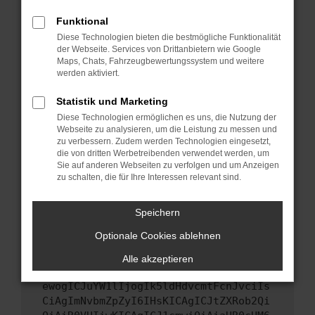
Starte dein Gerät neu.
Funktional
Das kann manchmal helfen, vorübergehende
Diese Technologien bieten die bestmögliche Funktionalität
Probleme zu beheben.
der Webseite. Services von Drittanbietern wie Google
Stelle sicher, dass dein Browser und dein
Maps, Chats, Fahrzeugbewertungssystem und weitere
werden aktiviert.
Betriebssystem auf dem neuesten Stand
sind.
Statistik und Marketing
Veraltete Software birgt nicht nur ein
Diese Technologien ermöglichen es uns, die Nutzung der
Sicherheitsrisiko, sondern kann auch dazu
Webseite zu analysieren, um die Leistung zu messen und
führen, dass bestimmte Funktionen nicht mehr
zu verbessern. Zudem werden Technologien eingesetzt,
unterstützt werden.
die von dritten Werbetreibenden verwendet werden, um
Sie auf anderen Webseiten zu verfolgen und um Anzeigen
Wende dich an den Webseitenbetreiber.
zu schalten, die für Ihre Interessen relevant sind.
Wenn du alle oben genannten Schritte versucht
hast, kontaktiere uns bitte. Wir werden
Speichern
versuchen, das Problem zu beheben. Du kannst
Optionale Cookies ablehnen
uns diesen Text schicken, um uns bei der
Fehlersuche zu unterstützen:
Alle akzeptieren
ewogICJuYW1lIjogIk5ldHdvcmtFcnJvciIs
CiAgImNvbmZpZyI6IHsKICAgICJtZXRob2Qi