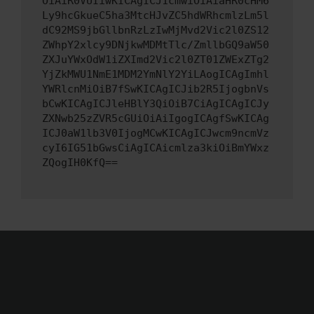
OiAiR0VUIiwKICAgICJ1cmwiOiAiaHR0cHM6
Ly9hcGkueC5ha3MtcHJvZC5hdWRhcmlzLm5l
dC92MS9jbGllbnRzLzIwMjMvd2Vic2l0ZS12
ZWhpY2xlcy9DNjkwMDMtTlc/ZmllbGQ9aW50
ZXJuYWxOdW1iZXImd2Vic2l0ZT01ZWExZTg2
YjZkMWU1NmE1MDM2YmNlY2YiLAogICAgImhl
YWRlcnMiOiB7fSwKICAgICJib2R5IjogbnVs
bCwKICAgICJleHBlY3QiOiB7CiAgICAgICJy
ZXNwb25zZVR5cGUiOiAiIgogICAgfSwKICAg
ICJ0aW1lb3V0IjogMCwKICAgICJwcm9ncmVz
cyI6IG51bGwsCiAgICAicmlza3kiOiBmYWxz
ZQogIH0KfQ==