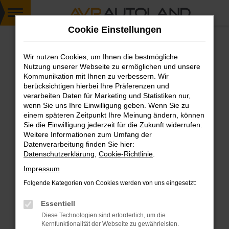
Zum
Cookie Einstellungen
Hauptinhalt
springen
Wir nutzen Cookies, um Ihnen die bestmögliche
FEHLER: NETWORK ERROR
Nutzung unserer Webseite zu ermöglichen und unsere
Kommunikation mit Ihnen zu verbessern. Wir
Beim Laden ist ein Fehler aufgetreten.
berücksichtigen hierbei Ihre Präferenzen und
Hier sind ein paar Tipps, die dir helfen können:
verarbeiten Daten für Marketing und Statistiken nur,
wenn Sie uns Ihre Einwilligung geben. Wenn Sie zu
einem späteren Zeitpunkt Ihre Meinung ändern, können
Überprüfe deine Firewall und deine
Sie die Einwilligung jederzeit für die Zukunft widerrufen.
Internetverbindung.
Weitere Informationen zum Umfang der
Laden andere Webseiten, zum Beispiel deine
Datenverarbeitung finden Sie hier:
Suchmaschine?
Datenschutzerklärung
,
Cookie-Richtlinie
.
Prüfe deine Browsererweiterungen.
Impressum
Manche Erweiterungen, wie Werbeblocker,
Folgende Kategorien von Cookies werden von uns eingesetzt:
können das Laden bestimmter Seiten
verhindern. Funktioniert die Seite in einem
Essentiell
anderen Browser oder in einem privaten
Diese Technologien sind erforderlich, um die
Fenster?
Kernfunktionalität der Webseite zu gewährleisten.