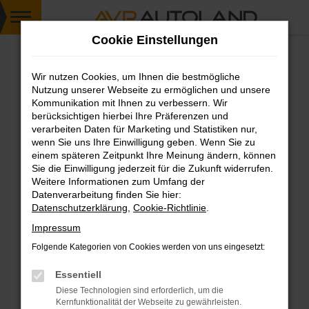
Zum
Cookie Einstellungen
Hauptinhalt
springen
Wir nutzen Cookies, um Ihnen die bestmögliche
FEHLER: NETWORK ERROR
Nutzung unserer Webseite zu ermöglichen und unsere
Kommunikation mit Ihnen zu verbessern. Wir
Beim Laden ist ein Fehler aufgetreten.
berücksichtigen hierbei Ihre Präferenzen und
Hier sind ein paar Tipps, die dir helfen können:
verarbeiten Daten für Marketing und Statistiken nur,
wenn Sie uns Ihre Einwilligung geben. Wenn Sie zu
einem späteren Zeitpunkt Ihre Meinung ändern, können
Überprüfe deine Firewall und deine
Sie die Einwilligung jederzeit für die Zukunft widerrufen.
Internetverbindung.
Weitere Informationen zum Umfang der
Laden andere Webseiten, zum Beispiel deine
Datenverarbeitung finden Sie hier:
Suchmaschine?
Datenschutzerklärung
,
Cookie-Richtlinie
.
Prüfe deine Browsererweiterungen.
Impressum
Manche Erweiterungen, wie Werbeblocker,
Folgende Kategorien von Cookies werden von uns eingesetzt:
können das Laden bestimmter Seiten
verhindern. Funktioniert die Seite in einem
Essentiell
anderen Browser oder in einem privaten
Diese Technologien sind erforderlich, um die
Fenster?
Kernfunktionalität der Webseite zu gewährleisten.