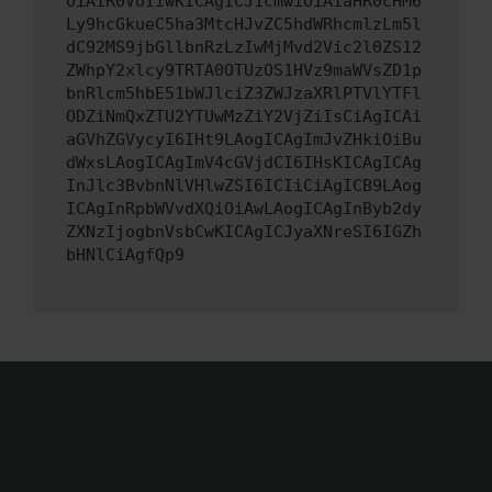
OiAiR0VUIiwKICAgICJ1cmwiOiAiaHR0cHM6
Ly9hcGkueC5ha3MtcHJvZC5hdWRhcmlzLm5l
dC92MS9jbGllbnRzLzIwMjMvd2Vic2l0ZS12
ZWhpY2xlcy9TRTA0OTUzOS1HVz9maWVsZD1p
bnRlcm5hbE51bWJlciZ3ZWJzaXRlPTVlYTFl
ODZiNmQxZTU2YTUwMzZiY2VjZiIsCiAgICAi
aGVhZGVycyI6IHt9LAogICAgImJvZHkiOiBu
dWxsLAogICAgImV4cGVjdCI6IHsKICAgICAg
InJlc3BvbnNlVHlwZSI6ICIiCiAgICB9LAog
ICAgInRpbWVvdXQiOiAwLAogICAgInByb2dy
ZXNzIjogbnVsbCwKICAgICJyaXNreSI6IGZh
bHNlCiAgfQp9