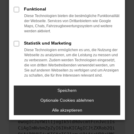
Starte dein Gerät neu.
Funktional
Das kann manchmal helfen, vorübergehende
Diese Technologien bieten die bestmögliche Funktionalität
Probleme zu beheben.
der Webseite. Services von Drittanbietern wie Google
Stelle sicher, dass dein Browser und dein
Maps, Chats, Fahrzeugbewertungssystem und weitere
werden aktiviert.
Betriebssystem auf dem neuesten Stand
sind.
Statistik und Marketing
Veraltete Software birgt nicht nur ein
Diese Technologien ermöglichen es uns, die Nutzung der
Sicherheitsrisiko, sondern kann auch dazu
Webseite zu analysieren, um die Leistung zu messen und
führen, dass bestimmte Funktionen nicht mehr
zu verbessern. Zudem werden Technologien eingesetzt,
unterstützt werden.
die von dritten Werbetreibenden verwendet werden, um
Sie auf anderen Webseiten zu verfolgen und um Anzeigen
Wende dich an den Webseitenbetreiber.
zu schalten, die für Ihre Interessen relevant sind.
Wenn du alle oben genannten Schritte versucht
hast, kontaktiere uns bitte. Wir werden
Speichern
versuchen, das Problem zu beheben. Du kannst
Optionale Cookies ablehnen
uns diesen Text schicken, um uns bei der
Fehlersuche zu unterstützen:
Alle akzeptieren
ewogICJuYW1lIjogIk5ldHdvcmtFcnJvciIs
CiAgImNvbmZpZyI6IHsKICAgICJtZXRob2Qi