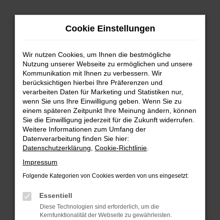
Zum
Cookie Einstellungen
Hauptinhalt
springen
Wir nutzen Cookies, um Ihnen die bestmögliche
FEHLER: NETWORK ERROR
Nutzung unserer Webseite zu ermöglichen und unsere
Kommunikation mit Ihnen zu verbessern. Wir
Beim Laden ist ein Fehler aufgetreten.
berücksichtigen hierbei Ihre Präferenzen und
Hier sind ein paar Tipps, die dir helfen können:
verarbeiten Daten für Marketing und Statistiken nur,
wenn Sie uns Ihre Einwilligung geben. Wenn Sie zu
einem späteren Zeitpunkt Ihre Meinung ändern, können
Überprüfe deine Firewall und deine
Sie die Einwilligung jederzeit für die Zukunft widerrufen.
Internetverbindung.
Weitere Informationen zum Umfang der
Laden andere Webseiten, zum Beispiel deine
Datenverarbeitung finden Sie hier:
Suchmaschine?
Datenschutzerklärung
,
Cookie-Richtlinie
.
Prüfe deine Browsererweiterungen.
Impressum
Manche Erweiterungen, wie Werbeblocker,
Folgende Kategorien von Cookies werden von uns eingesetzt:
können das Laden bestimmter Seiten
verhindern. Funktioniert die Seite in einem
Essentiell
anderen Browser oder in einem privaten
Diese Technologien sind erforderlich, um die
Fenster?
Kernfunktionalität der Webseite zu gewährleisten.