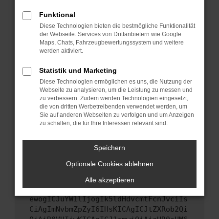
Starte dein Gerät neu.
Funktional
Das kann manchmal helfen, vorübergehende
Diese Technologien bieten die bestmögliche Funktionalität
Probleme zu beheben.
der Webseite. Services von Drittanbietern wie Google
Stelle sicher, dass dein Browser und dein
Maps, Chats, Fahrzeugbewertungssystem und weitere
werden aktiviert.
Betriebssystem auf dem neuesten Stand
sind.
Statistik und Marketing
Veraltete Software birgt nicht nur ein
Diese Technologien ermöglichen es uns, die Nutzung der
Sicherheitsrisiko, sondern kann auch dazu
Webseite zu analysieren, um die Leistung zu messen und
führen, dass bestimmte Funktionen nicht mehr
zu verbessern. Zudem werden Technologien eingesetzt,
unterstützt werden.
die von dritten Werbetreibenden verwendet werden, um
Sie auf anderen Webseiten zu verfolgen und um Anzeigen
Wende dich an den Webseitenbetreiber.
zu schalten, die für Ihre Interessen relevant sind.
Wenn du alle oben genannten Schritte versucht
hast, kontaktiere uns bitte. Wir werden
Speichern
versuchen, das Problem zu beheben. Du kannst
Optionale Cookies ablehnen
uns diesen Text schicken, um uns bei der
Fehlersuche zu unterstützen:
Alle akzeptieren
ewogICJuYW1lIjogIk5ldHdvcmtFcnJvciIs
CiAgImNvbmZpZyI6IHsKICAgICJtZXRob2Qi