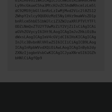
OiAiR0VUIiwKICAgICJ1cmwiOiAiaHR0cHM6
Ly9hcGkueC5ha3MtcHJvZC5hdWRhcmlzLm5l
dC92MS9jbGllbnRzLzIwMjMvd2Vic2l0ZS12
ZWhpY2xlcy9QUDUzMzE5Ny1HVz9maWVsZD1p
bnRlcm5hbE51bWJlciZ3ZWJzaXRlPTVlYTFl
ODZiNmQxZTU2YTUwMzZiY2VjZiIsCiAgICAi
aGVhZGVycyI6IHt9LAogICAgImJvZHkiOiBu
dWxsLAogICAgImV4cGVjdCI6IHsKICAgICAg
InJlc3BvbnNlVHlwZSI6ICIiCiAgICB9LAog
ICAgInRpbWVvdXQiOiAwLAogICAgInByb2dy
ZXNzIjogbnVsbCwKICAgICJyaXNreSI6IGZh
bHNlCiAgfQp9