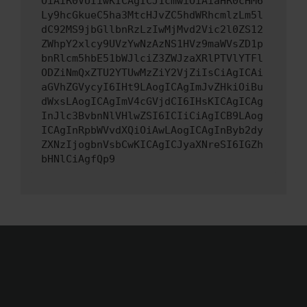
OiAiR0VUIiwKICAgICJ1cmwiOiAiaHR0cHM6
Ly9hcGkueC5ha3MtcHJvZC5hdWRhcmlzLm5l
dC92MS9jbGllbnRzLzIwMjMvd2Vic2l0ZS12
ZWhpY2xlcy9UVzYwNzAzNS1HVz9maWVsZD1p
bnRlcm5hbE51bWJlciZ3ZWJzaXRlPTVlYTFl
ODZiNmQxZTU2YTUwMzZiY2VjZiIsCiAgICAi
aGVhZGVycyI6IHt9LAogICAgImJvZHkiOiBu
dWxsLAogICAgImV4cGVjdCI6IHsKICAgICAg
InJlc3BvbnNlVHlwZSI6ICIiCiAgICB9LAog
ICAgInRpbWVvdXQiOiAwLAogICAgInByb2dy
ZXNzIjogbnVsbCwKICAgICJyaXNreSI6IGZh
bHNlCiAgfQp9