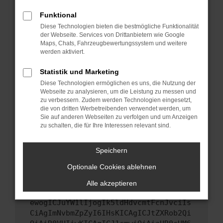
Starte dein Gerät neu.
Funktional
Das kann manchmal helfen, vorübergehende
Diese Technologien bieten die bestmögliche Funktionalität
Probleme zu beheben.
der Webseite. Services von Drittanbietern wie Google
Stelle sicher, dass dein Browser und dein
Maps, Chats, Fahrzeugbewertungssystem und weitere
werden aktiviert.
Betriebssystem auf dem neuesten Stand
sind.
Statistik und Marketing
Veraltete Software birgt nicht nur ein
Diese Technologien ermöglichen es uns, die Nutzung der
Sicherheitsrisiko, sondern kann auch dazu
Webseite zu analysieren, um die Leistung zu messen und
führen, dass bestimmte Funktionen nicht mehr
zu verbessern. Zudem werden Technologien eingesetzt,
unterstützt werden.
die von dritten Werbetreibenden verwendet werden, um
Sie auf anderen Webseiten zu verfolgen und um Anzeigen
Wende dich an den Webseitenbetreiber.
zu schalten, die für Ihre Interessen relevant sind.
Wenn du alle oben genannten Schritte versucht
hast, kontaktiere uns bitte. Wir werden
Speichern
versuchen, das Problem zu beheben. Du kannst
Optionale Cookies ablehnen
uns diesen Text schicken, um uns bei der
Fehlersuche zu unterstützen:
Alle akzeptieren
ewogICJuYW1lIjogIk5ldHdvcmtFcnJvciIs
CiAgImNvbmZpZyI6IHsKICAgICJtZXRob2Qi