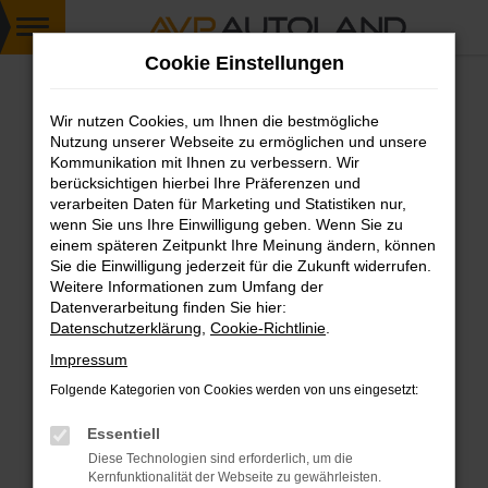
Zum
Cookie Einstellungen
Hauptinhalt
springen
Wir nutzen Cookies, um Ihnen die bestmögliche
FEHLER: NETWORK ERROR
Nutzung unserer Webseite zu ermöglichen und unsere
Kommunikation mit Ihnen zu verbessern. Wir
Beim Laden ist ein Fehler aufgetreten.
berücksichtigen hierbei Ihre Präferenzen und
Hier sind ein paar Tipps, die dir helfen können:
verarbeiten Daten für Marketing und Statistiken nur,
wenn Sie uns Ihre Einwilligung geben. Wenn Sie zu
einem späteren Zeitpunkt Ihre Meinung ändern, können
Überprüfe deine Firewall und deine
Sie die Einwilligung jederzeit für die Zukunft widerrufen.
Internetverbindung.
Weitere Informationen zum Umfang der
Laden andere Webseiten, zum Beispiel deine
Datenverarbeitung finden Sie hier:
Suchmaschine?
Datenschutzerklärung
,
Cookie-Richtlinie
.
Prüfe deine Browsererweiterungen.
Impressum
Manche Erweiterungen, wie Werbeblocker,
Folgende Kategorien von Cookies werden von uns eingesetzt:
können das Laden bestimmter Seiten
verhindern. Funktioniert die Seite in einem
Essentiell
anderen Browser oder in einem privaten
Diese Technologien sind erforderlich, um die
Fenster?
Kernfunktionalität der Webseite zu gewährleisten.