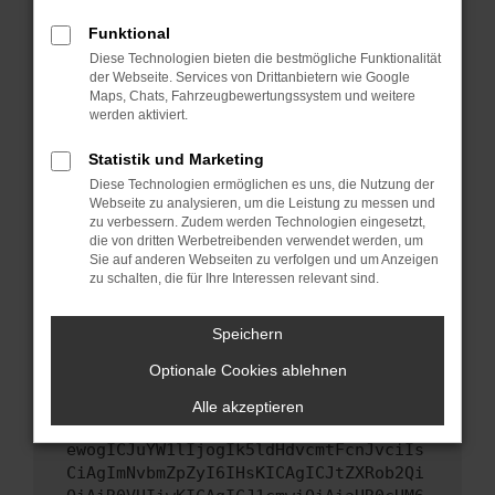
Starte dein Gerät neu.
Funktional
Das kann manchmal helfen, vorübergehende
Diese Technologien bieten die bestmögliche Funktionalität
Probleme zu beheben.
der Webseite. Services von Drittanbietern wie Google
Stelle sicher, dass dein Browser und dein
Maps, Chats, Fahrzeugbewertungssystem und weitere
werden aktiviert.
Betriebssystem auf dem neuesten Stand
sind.
Statistik und Marketing
Veraltete Software birgt nicht nur ein
Diese Technologien ermöglichen es uns, die Nutzung der
Sicherheitsrisiko, sondern kann auch dazu
Webseite zu analysieren, um die Leistung zu messen und
führen, dass bestimmte Funktionen nicht mehr
zu verbessern. Zudem werden Technologien eingesetzt,
unterstützt werden.
die von dritten Werbetreibenden verwendet werden, um
Sie auf anderen Webseiten zu verfolgen und um Anzeigen
Wende dich an den Webseitenbetreiber.
zu schalten, die für Ihre Interessen relevant sind.
Wenn du alle oben genannten Schritte versucht
hast, kontaktiere uns bitte. Wir werden
Speichern
versuchen, das Problem zu beheben. Du kannst
Optionale Cookies ablehnen
uns diesen Text schicken, um uns bei der
Fehlersuche zu unterstützen:
Alle akzeptieren
ewogICJuYW1lIjogIk5ldHdvcmtFcnJvciIs
CiAgImNvbmZpZyI6IHsKICAgICJtZXRob2Qi