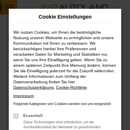
Zum
Cookie Einstellungen
Hauptinhalt
springen
Wir nutzen Cookies, um Ihnen die bestmögliche
FEHLER: NETWORK ERROR
Nutzung unserer Webseite zu ermöglichen und unsere
Kommunikation mit Ihnen zu verbessern. Wir
Beim Laden ist ein Fehler aufgetreten.
berücksichtigen hierbei Ihre Präferenzen und
Hier sind ein paar Tipps, die dir helfen können:
verarbeiten Daten für Marketing und Statistiken nur,
wenn Sie uns Ihre Einwilligung geben. Wenn Sie zu
einem späteren Zeitpunkt Ihre Meinung ändern, können
Überprüfe deine Firewall und deine
Sie die Einwilligung jederzeit für die Zukunft widerrufen.
Internetverbindung.
Weitere Informationen zum Umfang der
Laden andere Webseiten, zum Beispiel deine
Datenverarbeitung finden Sie hier:
Suchmaschine?
Datenschutzerklärung
,
Cookie-Richtlinie
.
Prüfe deine Browsererweiterungen.
Impressum
Manche Erweiterungen, wie Werbeblocker,
Folgende Kategorien von Cookies werden von uns eingesetzt:
können das Laden bestimmter Seiten
verhindern. Funktioniert die Seite in einem
Essentiell
anderen Browser oder in einem privaten
Diese Technologien sind erforderlich, um die
Fenster?
Kernfunktionalität der Webseite zu gewährleisten.