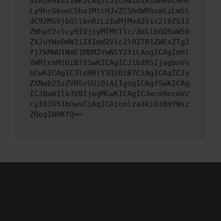
OiAiR0VUIiwKICAgICJ1cmwiOiAiaHR0cHM6
Ly9hcGkueC5ha3MtcHJvZC5hdWRhcmlzLm5l
dC92MS9jbGllbnRzLzIwMjMvd2Vic2l0ZS12
ZWhpY2xlcy9IVjcyMTMtTlc/ZmllbGQ9aW50
ZXJuYWxOdW1iZXImd2Vic2l0ZT01ZWExZTg2
YjZkMWU1NmE1MDM2YmNlY2YiLAogICAgImhl
YWRlcnMiOiB7fSwKICAgICJib2R5IjogbnVs
bCwKICAgICJleHBlY3QiOiB7CiAgICAgICJy
ZXNwb25zZVR5cGUiOiAiIgogICAgfSwKICAg
ICJ0aW1lb3V0IjogMCwKICAgICJwcm9ncmVz
cyI6IG51bGwsCiAgICAicmlza3kiOiBmYWxz
ZQogIH0KfQ==