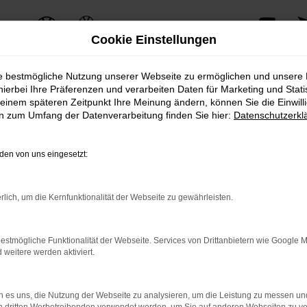
Cookie Einstellungen
ie bestmögliche Nutzung unserer Webseite zu ermöglichen und unsere
hierbei Ihre Präferenzen und verarbeiten Daten für Marketing und Stati
einem späteren Zeitpunkt Ihre Meinung ändern, können Sie die Einwillig
ERROR
en zum Umfang der Datenverarbeitung finden Sie hier:
Datenschutzerkl
en von uns eingesetzt:
ernetverbindung.
rlich, um die Kernfunktionalität der Webseite zu gewährleisten.
e Suchmaschine?
nnen das Laden bestimmter Seiten verhindern. Funktioniert die 
estmögliche Funktionalität der Webseite. Services von Drittanbietern wie Google 
eitere werden aktiviert.
 Probleme zu beheben.
 es uns, die Nutzung der Webseite zu analysieren, um die Leistung zu messen u