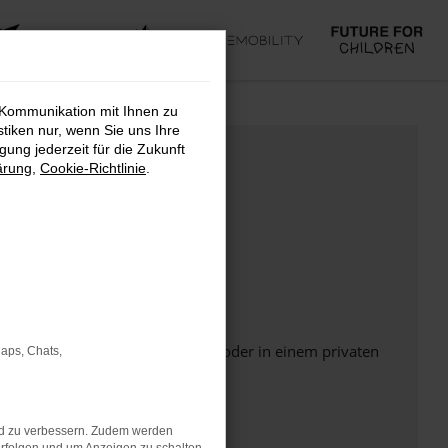
 Kommunikation mit Ihnen zu
stiken nur, wenn Sie uns Ihre
ung jederzeit für die Zukunft
ärung
,
Cookie-Richtlinie
.
Seite in einem anderen Browser oder in einem privaten
Maps, Chats,
nd zu verbessern. Zudem werden