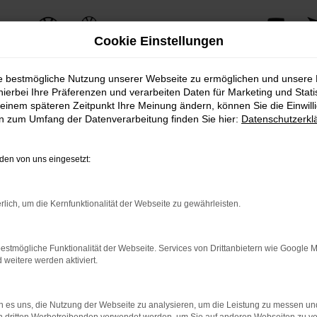
Cookie Einstellungen
ie bestmögliche Nutzung unserer Webseite zu ermöglichen und unsere
hierbei Ihre Präferenzen und verarbeiten Daten für Marketing und Stati
einem späteren Zeitpunkt Ihre Meinung ändern, können Sie die Einwillig
ERROR
en zum Umfang der Datenverarbeitung finden Sie hier:
Datenschutzerkl
en von uns eingesetzt:
ernetverbindung.
rlich, um die Kernfunktionalität der Webseite zu gewährleisten.
e Suchmaschine?
nnen das Laden bestimmter Seiten verhindern. Funktioniert die 
estmögliche Funktionalität der Webseite. Services von Drittanbietern wie Google 
eitere werden aktiviert.
 Probleme zu beheben.
 es uns, die Nutzung der Webseite zu analysieren, um die Leistung zu messen u