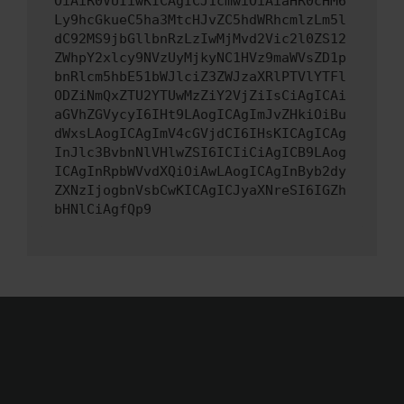
OiAiR0VUIiwKICAgICJ1cmwiOiAiaHR0cHM6
Ly9hcGkueC5ha3MtcHJvZC5hdWRhcmlzLm5l
dC92MS9jbGllbnRzLzIwMjMvd2Vic2l0ZS12
ZWhpY2xlcy9NVzUyMjkyNC1HVz9maWVsZD1p
bnRlcm5hbE51bWJlciZ3ZWJzaXRlPTVlYTFl
ODZiNmQxZTU2YTUwMzZiY2VjZiIsCiAgICAi
aGVhZGVycyI6IHt9LAogICAgImJvZHkiOiBu
dWxsLAogICAgImV4cGVjdCI6IHsKICAgICAg
InJlc3BvbnNlVHlwZSI6ICIiCiAgICB9LAog
ICAgInRpbWVvdXQiOiAwLAogICAgInByb2dy
ZXNzIjogbnVsbCwKICAgICJyaXNreSI6IGZh
bHNlCiAgfQp9