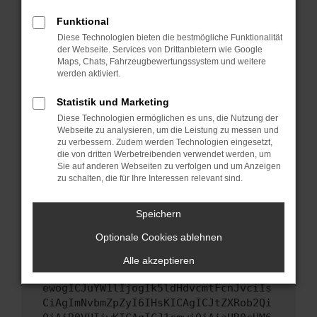
Starte dein Gerät neu.
Funktional
Das kann manchmal helfen, vorübergehende
Diese Technologien bieten die bestmögliche Funktionalität
Probleme zu beheben.
der Webseite. Services von Drittanbietern wie Google
Stelle sicher, dass dein Browser und dein
Maps, Chats, Fahrzeugbewertungssystem und weitere
werden aktiviert.
Betriebssystem auf dem neuesten Stand
sind.
Statistik und Marketing
Veraltete Software birgt nicht nur ein
Diese Technologien ermöglichen es uns, die Nutzung der
Sicherheitsrisiko, sondern kann auch dazu
Webseite zu analysieren, um die Leistung zu messen und
führen, dass bestimmte Funktionen nicht mehr
zu verbessern. Zudem werden Technologien eingesetzt,
unterstützt werden.
die von dritten Werbetreibenden verwendet werden, um
Sie auf anderen Webseiten zu verfolgen und um Anzeigen
Wende dich an den Webseitenbetreiber.
zu schalten, die für Ihre Interessen relevant sind.
Wenn du alle oben genannten Schritte versucht
hast, kontaktiere uns bitte. Wir werden
Speichern
versuchen, das Problem zu beheben. Du kannst
Optionale Cookies ablehnen
uns diesen Text schicken, um uns bei der
Fehlersuche zu unterstützen:
Alle akzeptieren
ewogICJuYW1lIjogIk5ldHdvcmtFcnJvciIs
CiAgImNvbmZpZyI6IHsKICAgICJtZXRob2Qi