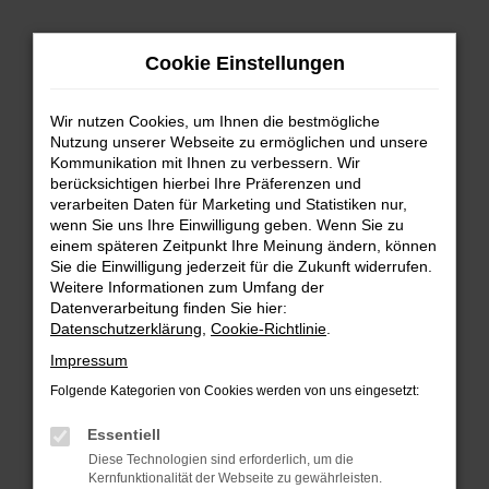
Zum
Cookie Einstellungen
Hauptinhalt
springen
Wir nutzen Cookies, um Ihnen die bestmögliche
FEHLER: NETWORK ERROR
Nutzung unserer Webseite zu ermöglichen und unsere
Kommunikation mit Ihnen zu verbessern. Wir
Beim Laden ist ein Fehler aufgetreten.
berücksichtigen hierbei Ihre Präferenzen und
Hier sind ein paar Tipps, die dir helfen können:
verarbeiten Daten für Marketing und Statistiken nur,
wenn Sie uns Ihre Einwilligung geben. Wenn Sie zu
einem späteren Zeitpunkt Ihre Meinung ändern, können
Überprüfe deine Firewall und deine
Sie die Einwilligung jederzeit für die Zukunft widerrufen.
Internetverbindung.
Weitere Informationen zum Umfang der
Laden andere Webseiten, zum Beispiel deine
Datenverarbeitung finden Sie hier:
Suchmaschine?
Datenschutzerklärung
,
Cookie-Richtlinie
.
Prüfe deine Browsererweiterungen.
Impressum
Manche Erweiterungen, wie Werbeblocker,
Folgende Kategorien von Cookies werden von uns eingesetzt:
können das Laden bestimmter Seiten
verhindern. Funktioniert die Seite in einem
Essentiell
anderen Browser oder in einem privaten
Diese Technologien sind erforderlich, um die
Fenster?
Kernfunktionalität der Webseite zu gewährleisten.