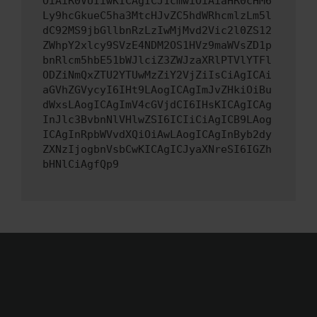
OiAiR0VUIiwKICAgICJ1cmwiOiAiaHR0cHM6
Ly9hcGkueC5ha3MtcHJvZC5hdWRhcmlzLm5l
dC92MS9jbGllbnRzLzIwMjMvd2Vic2l0ZS12
ZWhpY2xlcy9SVzE4NDM2OS1HVz9maWVsZD1p
bnRlcm5hbE51bWJlciZ3ZWJzaXRlPTVlYTFl
ODZiNmQxZTU2YTUwMzZiY2VjZiIsCiAgICAi
aGVhZGVycyI6IHt9LAogICAgImJvZHkiOiBu
dWxsLAogICAgImV4cGVjdCI6IHsKICAgICAg
InJlc3BvbnNlVHlwZSI6ICIiCiAgICB9LAog
ICAgInRpbWVvdXQiOiAwLAogICAgInByb2dy
ZXNzIjogbnVsbCwKICAgICJyaXNreSI6IGZh
bHNlCiAgfQp9