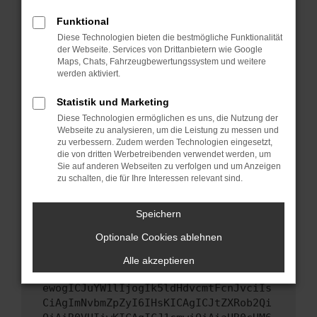
Starte dein Gerät neu.
Funktional
Das kann manchmal helfen, vorübergehende
Diese Technologien bieten die bestmögliche Funktionalität
Probleme zu beheben.
der Webseite. Services von Drittanbietern wie Google
Stelle sicher, dass dein Browser und dein
Maps, Chats, Fahrzeugbewertungssystem und weitere
werden aktiviert.
Betriebssystem auf dem neuesten Stand
sind.
Statistik und Marketing
Veraltete Software birgt nicht nur ein
Diese Technologien ermöglichen es uns, die Nutzung der
Sicherheitsrisiko, sondern kann auch dazu
Webseite zu analysieren, um die Leistung zu messen und
führen, dass bestimmte Funktionen nicht mehr
zu verbessern. Zudem werden Technologien eingesetzt,
unterstützt werden.
die von dritten Werbetreibenden verwendet werden, um
Sie auf anderen Webseiten zu verfolgen und um Anzeigen
Wende dich an den Webseitenbetreiber.
zu schalten, die für Ihre Interessen relevant sind.
Wenn du alle oben genannten Schritte versucht
hast, kontaktiere uns bitte. Wir werden
Speichern
versuchen, das Problem zu beheben. Du kannst
Optionale Cookies ablehnen
uns diesen Text schicken, um uns bei der
Fehlersuche zu unterstützen:
Alle akzeptieren
ewogICJuYW1lIjogIk5ldHdvcmtFcnJvciIs
CiAgImNvbmZpZyI6IHsKICAgICJtZXRob2Qi