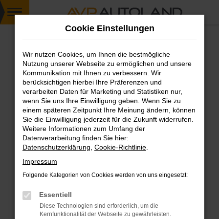
Zum
Cookie Einstellungen
Hauptinhalt
springen
Wir nutzen Cookies, um Ihnen die bestmögliche
FEHLER: NETWORK ERROR
Nutzung unserer Webseite zu ermöglichen und unsere
Kommunikation mit Ihnen zu verbessern. Wir
Beim Laden ist ein Fehler aufgetreten.
berücksichtigen hierbei Ihre Präferenzen und
Hier sind ein paar Tipps, die dir helfen können:
verarbeiten Daten für Marketing und Statistiken nur,
wenn Sie uns Ihre Einwilligung geben. Wenn Sie zu
einem späteren Zeitpunkt Ihre Meinung ändern, können
Überprüfe deine Firewall und deine
Sie die Einwilligung jederzeit für die Zukunft widerrufen.
Internetverbindung.
Weitere Informationen zum Umfang der
Laden andere Webseiten, zum Beispiel deine
Datenverarbeitung finden Sie hier:
Suchmaschine?
Datenschutzerklärung
,
Cookie-Richtlinie
.
Prüfe deine Browsererweiterungen.
Impressum
Manche Erweiterungen, wie Werbeblocker,
Folgende Kategorien von Cookies werden von uns eingesetzt:
können das Laden bestimmter Seiten
verhindern. Funktioniert die Seite in einem
Essentiell
anderen Browser oder in einem privaten
Diese Technologien sind erforderlich, um die
Fenster?
Kernfunktionalität der Webseite zu gewährleisten.