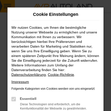
Zum
Cookie Einstellungen
Hauptinhalt
springen
Wir nutzen Cookies, um Ihnen die bestmögliche
FEHLER: NETWORK ERROR
Nutzung unserer Webseite zu ermöglichen und unsere
Kommunikation mit Ihnen zu verbessern. Wir
Beim Laden ist ein Fehler aufgetreten.
berücksichtigen hierbei Ihre Präferenzen und
Hier sind ein paar Tipps, die dir helfen können:
verarbeiten Daten für Marketing und Statistiken nur,
wenn Sie uns Ihre Einwilligung geben. Wenn Sie zu
einem späteren Zeitpunkt Ihre Meinung ändern, können
Überprüfe deine Firewall und deine
Sie die Einwilligung jederzeit für die Zukunft widerrufen.
Internetverbindung.
Weitere Informationen zum Umfang der
Laden andere Webseiten, zum Beispiel deine
Datenverarbeitung finden Sie hier:
Suchmaschine?
Datenschutzerklärung
,
Cookie-Richtlinie
.
Prüfe deine Browsererweiterungen.
Impressum
Manche Erweiterungen, wie Werbeblocker,
Folgende Kategorien von Cookies werden von uns eingesetzt:
können das Laden bestimmter Seiten
verhindern. Funktioniert die Seite in einem
Essentiell
anderen Browser oder in einem privaten
Diese Technologien sind erforderlich, um die
Fenster?
Kernfunktionalität der Webseite zu gewährleisten.