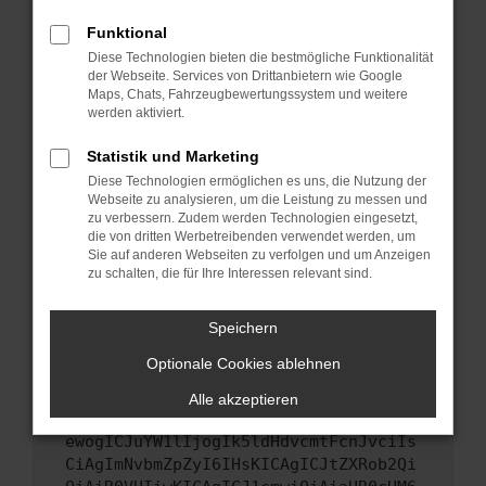
Starte dein Gerät neu.
Funktional
Das kann manchmal helfen, vorübergehende
Diese Technologien bieten die bestmögliche Funktionalität
Probleme zu beheben.
der Webseite. Services von Drittanbietern wie Google
Stelle sicher, dass dein Browser und dein
Maps, Chats, Fahrzeugbewertungssystem und weitere
werden aktiviert.
Betriebssystem auf dem neuesten Stand
sind.
Statistik und Marketing
Veraltete Software birgt nicht nur ein
Diese Technologien ermöglichen es uns, die Nutzung der
Sicherheitsrisiko, sondern kann auch dazu
Webseite zu analysieren, um die Leistung zu messen und
führen, dass bestimmte Funktionen nicht mehr
zu verbessern. Zudem werden Technologien eingesetzt,
unterstützt werden.
die von dritten Werbetreibenden verwendet werden, um
Sie auf anderen Webseiten zu verfolgen und um Anzeigen
Wende dich an den Webseitenbetreiber.
zu schalten, die für Ihre Interessen relevant sind.
Wenn du alle oben genannten Schritte versucht
hast, kontaktiere uns bitte. Wir werden
Speichern
versuchen, das Problem zu beheben. Du kannst
Optionale Cookies ablehnen
uns diesen Text schicken, um uns bei der
Fehlersuche zu unterstützen:
Alle akzeptieren
ewogICJuYW1lIjogIk5ldHdvcmtFcnJvciIs
CiAgImNvbmZpZyI6IHsKICAgICJtZXRob2Qi