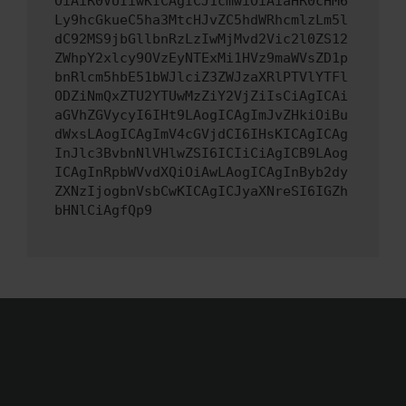
OiAiR0VUIiwKICAgICJ1cmwiOiAiaHR0cHM6
Ly9hcGkueC5ha3MtcHJvZC5hdWRhcmlzLm5l
dC92MS9jbGllbnRzLzIwMjMvd2Vic2l0ZS12
ZWhpY2xlcy9OVzEyNTExMi1HVz9maWVsZD1p
bnRlcm5hbE51bWJlciZ3ZWJzaXRlPTVlYTFl
ODZiNmQxZTU2YTUwMzZiY2VjZiIsCiAgICAi
aGVhZGVycyI6IHt9LAogICAgImJvZHkiOiBu
dWxsLAogICAgImV4cGVjdCI6IHsKICAgICAg
InJlc3BvbnNlVHlwZSI6ICIiCiAgICB9LAog
ICAgInRpbWVvdXQiOiAwLAogICAgInByb2dy
ZXNzIjogbnVsbCwKICAgICJyaXNreSI6IGZh
bHNlCiAgfQp9