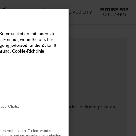
 Kommunikation mit Ihnen zu
stiken nur, wenn Sie uns Ihre
ung jederzeit für die Zukunft
ärung
,
Cookie-Richtlinie
.
Seite in einem anderen Browser oder in einem privaten
Maps, Chats,
nd zu verbessern. Zudem werden