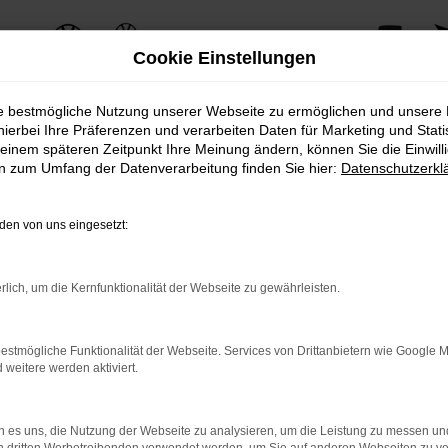
Cookie Einstellungen
ie bestmögliche Nutzung unserer Webseite zu ermöglichen und unsere
hierbei Ihre Präferenzen und verarbeiten Daten für Marketing und Stati
einem späteren Zeitpunkt Ihre Meinung ändern, können Sie die Einwillig
ERROR
en zum Umfang der Datenverarbeitung finden Sie hier:
Datenschutzerkl
en von uns eingesetzt:
ernetverbindung.
rlich, um die Kernfunktionalität der Webseite zu gewährleisten.
e Suchmaschine?
nnen das Laden bestimmter Seiten verhindern. Funktioniert die 
estmögliche Funktionalität der Webseite. Services von Drittanbietern wie Google 
eitere werden aktiviert.
 Probleme zu beheben.
 es uns, die Nutzung der Webseite zu analysieren, um die Leistung zu messen u