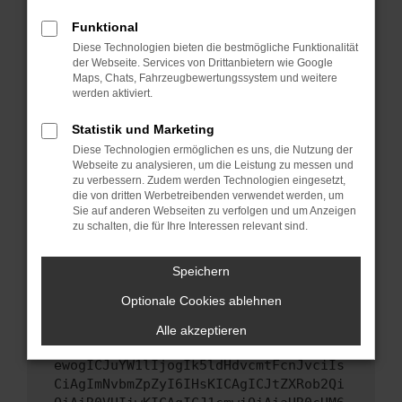
Starte dein Gerät neu.
Funktional
Das kann manchmal helfen, vorübergehende
Diese Technologien bieten die bestmögliche Funktionalität
Probleme zu beheben.
der Webseite. Services von Drittanbietern wie Google
Stelle sicher, dass dein Browser und dein
Maps, Chats, Fahrzeugbewertungssystem und weitere
werden aktiviert.
Betriebssystem auf dem neuesten Stand
sind.
Statistik und Marketing
Veraltete Software birgt nicht nur ein
Diese Technologien ermöglichen es uns, die Nutzung der
Sicherheitsrisiko, sondern kann auch dazu
Webseite zu analysieren, um die Leistung zu messen und
führen, dass bestimmte Funktionen nicht mehr
zu verbessern. Zudem werden Technologien eingesetzt,
unterstützt werden.
die von dritten Werbetreibenden verwendet werden, um
Sie auf anderen Webseiten zu verfolgen und um Anzeigen
Wende dich an den Webseitenbetreiber.
zu schalten, die für Ihre Interessen relevant sind.
Wenn du alle oben genannten Schritte versucht
hast, kontaktiere uns bitte. Wir werden
Speichern
versuchen, das Problem zu beheben. Du kannst
Optionale Cookies ablehnen
uns diesen Text schicken, um uns bei der
Fehlersuche zu unterstützen:
Alle akzeptieren
ewogICJuYW1lIjogIk5ldHdvcmtFcnJvciIs
CiAgImNvbmZpZyI6IHsKICAgICJtZXRob2Qi