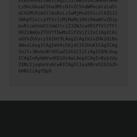
OiAiR0VUIiwKICAgICJ1cmwiOiAiaHR0cHM6
Ly9hcGkueC5ha3MtcHJvZC5hdWRhcmlzLm5l
dC92MS9jbGllbnRzLzIwMjMvd2Vic2l0ZS12
ZWhpY2xlcy9TVzIzMjMwMy1HVz9maWVsZD1p
bnRlcm5hbE51bWJlciZ3ZWJzaXRlPTVlYTFl
ODZiNmQxZTU2YTUwMzZiY2VjZiIsCiAgICAi
aGVhZGVycyI6IHt9LAogICAgImJvZHkiOiBu
dWxsLAogICAgImV4cGVjdCI6IHsKICAgICAg
InJlc3BvbnNlVHlwZSI6ICIiCiAgICB9LAog
ICAgInRpbWVvdXQiOiAwLAogICAgInByb2dy
ZXNzIjogbnVsbCwKICAgICJyaXNreSI6IGZh
bHNlCiAgfQp9