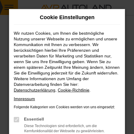
Zum
Cookie Einstellungen
Hauptinhalt
springen
Wir nutzen Cookies, um Ihnen die bestmögliche
FEHLER: NETWORK ERROR
Nutzung unserer Webseite zu ermöglichen und unsere
Kommunikation mit Ihnen zu verbessern. Wir
Beim Laden ist ein Fehler aufgetreten.
berücksichtigen hierbei Ihre Präferenzen und
Hier sind ein paar Tipps, die dir helfen können:
verarbeiten Daten für Marketing und Statistiken nur,
wenn Sie uns Ihre Einwilligung geben. Wenn Sie zu
einem späteren Zeitpunkt Ihre Meinung ändern, können
Überprüfe deine Firewall und deine
Sie die Einwilligung jederzeit für die Zukunft widerrufen.
Internetverbindung.
Weitere Informationen zum Umfang der
Laden andere Webseiten, zum Beispiel deine
Datenverarbeitung finden Sie hier:
Suchmaschine?
Datenschutzerklärung
,
Cookie-Richtlinie
.
Prüfe deine Browsererweiterungen.
Impressum
Manche Erweiterungen, wie Werbeblocker,
Folgende Kategorien von Cookies werden von uns eingesetzt:
können das Laden bestimmter Seiten
verhindern. Funktioniert die Seite in einem
Essentiell
anderen Browser oder in einem privaten
Diese Technologien sind erforderlich, um die
Fenster?
Kernfunktionalität der Webseite zu gewährleisten.