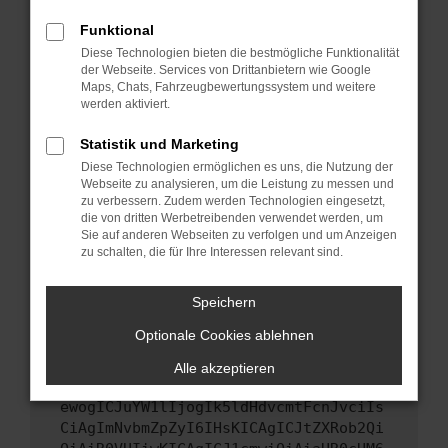
Starte dein Gerät neu.
Funktional
Das kann manchmal helfen, vorübergehende
Diese Technologien bieten die bestmögliche Funktionalität
Probleme zu beheben.
der Webseite. Services von Drittanbietern wie Google
Stelle sicher, dass dein Browser und dein
Maps, Chats, Fahrzeugbewertungssystem und weitere
werden aktiviert.
Betriebssystem auf dem neuesten Stand
sind.
Statistik und Marketing
Veraltete Software birgt nicht nur ein
Diese Technologien ermöglichen es uns, die Nutzung der
Sicherheitsrisiko, sondern kann auch dazu
Webseite zu analysieren, um die Leistung zu messen und
führen, dass bestimmte Funktionen nicht mehr
zu verbessern. Zudem werden Technologien eingesetzt,
unterstützt werden.
die von dritten Werbetreibenden verwendet werden, um
Sie auf anderen Webseiten zu verfolgen und um Anzeigen
Wende dich an den Webseitenbetreiber.
zu schalten, die für Ihre Interessen relevant sind.
Wenn du alle oben genannten Schritte versucht
hast, kontaktiere uns bitte. Wir werden
Speichern
versuchen, das Problem zu beheben. Du kannst
Optionale Cookies ablehnen
uns diesen Text schicken, um uns bei der
Fehlersuche zu unterstützen:
Alle akzeptieren
ewogICJuYW1lIjogIk5ldHdvcmtFcnJvciIs
CiAgImNvbmZpZyI6IHsKICAgICJtZXRob2Qi