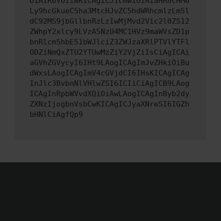
OiAiR0VUIiwKICAgICJ1cmwiOiAiaHR0cHM6
Ly9hcGkueC5ha3MtcHJvZC5hdWRhcmlzLm5l
dC92MS9jbGllbnRzLzIwMjMvd2Vic2l0ZS12
ZWhpY2xlcy9LVzA5NzU4MC1HVz9maWVsZD1p
bnRlcm5hbE51bWJlciZ3ZWJzaXRlPTVlYTFl
ODZiNmQxZTU2YTUwMzZiY2VjZiIsCiAgICAi
aGVhZGVycyI6IHt9LAogICAgImJvZHkiOiBu
dWxsLAogICAgImV4cGVjdCI6IHsKICAgICAg
InJlc3BvbnNlVHlwZSI6ICIiCiAgICB9LAog
ICAgInRpbWVvdXQiOiAwLAogICAgInByb2dy
ZXNzIjogbnVsbCwKICAgICJyaXNreSI6IGZh
bHNlCiAgfQp9