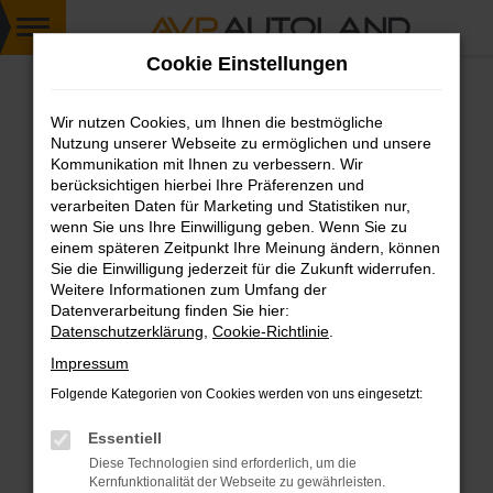
Zum
Cookie Einstellungen
Hauptinhalt
springen
Wir nutzen Cookies, um Ihnen die bestmögliche
FEHLER: NETWORK ERROR
Nutzung unserer Webseite zu ermöglichen und unsere
Kommunikation mit Ihnen zu verbessern. Wir
Beim Laden ist ein Fehler aufgetreten.
berücksichtigen hierbei Ihre Präferenzen und
Hier sind ein paar Tipps, die dir helfen können:
verarbeiten Daten für Marketing und Statistiken nur,
wenn Sie uns Ihre Einwilligung geben. Wenn Sie zu
einem späteren Zeitpunkt Ihre Meinung ändern, können
Überprüfe deine Firewall und deine
Sie die Einwilligung jederzeit für die Zukunft widerrufen.
Internetverbindung.
Weitere Informationen zum Umfang der
Laden andere Webseiten, zum Beispiel deine
Datenverarbeitung finden Sie hier:
Suchmaschine?
Datenschutzerklärung
,
Cookie-Richtlinie
.
Prüfe deine Browsererweiterungen.
Impressum
Manche Erweiterungen, wie Werbeblocker,
Folgende Kategorien von Cookies werden von uns eingesetzt:
können das Laden bestimmter Seiten
verhindern. Funktioniert die Seite in einem
Essentiell
anderen Browser oder in einem privaten
Diese Technologien sind erforderlich, um die
Fenster?
Kernfunktionalität der Webseite zu gewährleisten.