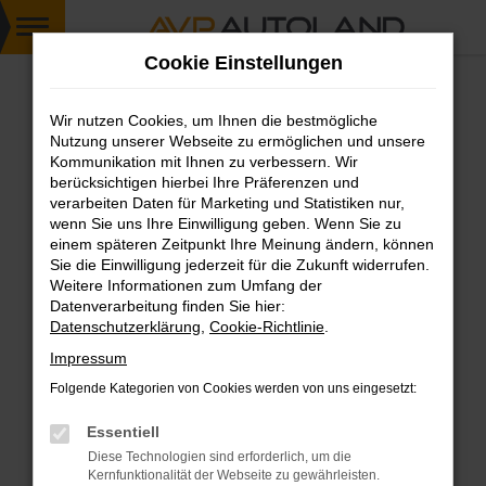
Zum
Cookie Einstellungen
Hauptinhalt
springen
Wir nutzen Cookies, um Ihnen die bestmögliche
FEHLER: NETWORK ERROR
Nutzung unserer Webseite zu ermöglichen und unsere
Kommunikation mit Ihnen zu verbessern. Wir
Beim Laden ist ein Fehler aufgetreten.
berücksichtigen hierbei Ihre Präferenzen und
Hier sind ein paar Tipps, die dir helfen können:
verarbeiten Daten für Marketing und Statistiken nur,
wenn Sie uns Ihre Einwilligung geben. Wenn Sie zu
einem späteren Zeitpunkt Ihre Meinung ändern, können
Überprüfe deine Firewall und deine
Sie die Einwilligung jederzeit für die Zukunft widerrufen.
Internetverbindung.
Weitere Informationen zum Umfang der
Laden andere Webseiten, zum Beispiel deine
Datenverarbeitung finden Sie hier:
Suchmaschine?
Datenschutzerklärung
,
Cookie-Richtlinie
.
Prüfe deine Browsererweiterungen.
Impressum
Manche Erweiterungen, wie Werbeblocker,
Folgende Kategorien von Cookies werden von uns eingesetzt:
können das Laden bestimmter Seiten
verhindern. Funktioniert die Seite in einem
Essentiell
anderen Browser oder in einem privaten
Diese Technologien sind erforderlich, um die
Fenster?
Kernfunktionalität der Webseite zu gewährleisten.