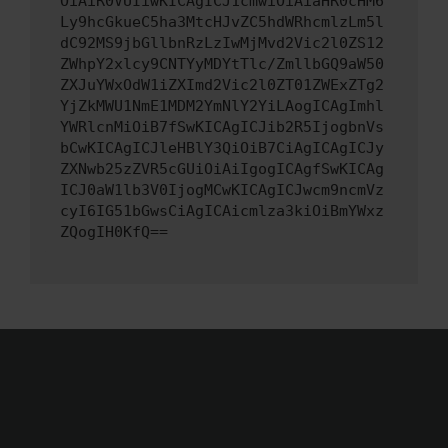
OiAiR0VUIiwKICAgICJ1cmwiOiAiaHR0cHM6
Ly9hcGkueC5ha3MtcHJvZC5hdWRhcmlzLm5l
dC92MS9jbGllbnRzLzIwMjMvd2Vic2l0ZS12
ZWhpY2xlcy9CNTYyMDYtTlc/ZmllbGQ9aW50
ZXJuYWxOdW1iZXImd2Vic2l0ZT01ZWExZTg2
YjZkMWU1NmE1MDM2YmNlY2YiLAogICAgImhl
YWRlcnMiOiB7fSwKICAgICJib2R5IjogbnVs
bCwKICAgICJleHBlY3QiOiB7CiAgICAgICJy
ZXNwb25zZVR5cGUiOiAiIgogICAgfSwKICAg
ICJ0aW1lb3V0IjogMCwKICAgICJwcm9ncmVz
cyI6IG51bGwsCiAgICAicmlza3kiOiBmYWxz
ZQogIH0KfQ==