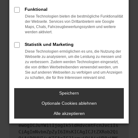
Starte dein Gerät neu.
Funktional
Das kann manchmal helfen, vorübergehende
Diese Technologien bieten die bestmögliche Funktionalität
Probleme zu beheben.
der Webseite. Services von Drittanbietern wie Google
Stelle sicher, dass dein Browser und dein
Maps, Chats, Fahrzeugbewertungssystem und weitere
werden aktiviert.
Betriebssystem auf dem neuesten Stand
sind.
Statistik und Marketing
Veraltete Software birgt nicht nur ein
Diese Technologien ermöglichen es uns, die Nutzung der
Sicherheitsrisiko, sondern kann auch dazu
Webseite zu analysieren, um die Leistung zu messen und
führen, dass bestimmte Funktionen nicht mehr
zu verbessern. Zudem werden Technologien eingesetzt,
unterstützt werden.
die von dritten Werbetreibenden verwendet werden, um
Sie auf anderen Webseiten zu verfolgen und um Anzeigen
Wende dich an den Webseitenbetreiber.
zu schalten, die für Ihre Interessen relevant sind.
Wenn du alle oben genannten Schritte versucht
hast, kontaktiere uns bitte. Wir werden
Speichern
versuchen, das Problem zu beheben. Du kannst
Optionale Cookies ablehnen
uns diesen Text schicken, um uns bei der
Fehlersuche zu unterstützen:
Alle akzeptieren
ewogICJuYW1lIjogIk5ldHdvcmtFcnJvciIs
CiAgImNvbmZpZyI6IHsKICAgICJtZXRob2Qi