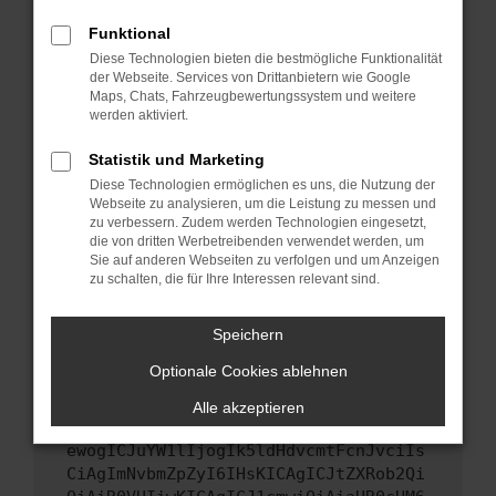
Starte dein Gerät neu.
Funktional
Das kann manchmal helfen, vorübergehende
Diese Technologien bieten die bestmögliche Funktionalität
Probleme zu beheben.
der Webseite. Services von Drittanbietern wie Google
Stelle sicher, dass dein Browser und dein
Maps, Chats, Fahrzeugbewertungssystem und weitere
werden aktiviert.
Betriebssystem auf dem neuesten Stand
sind.
Statistik und Marketing
Veraltete Software birgt nicht nur ein
Diese Technologien ermöglichen es uns, die Nutzung der
Sicherheitsrisiko, sondern kann auch dazu
Webseite zu analysieren, um die Leistung zu messen und
führen, dass bestimmte Funktionen nicht mehr
zu verbessern. Zudem werden Technologien eingesetzt,
unterstützt werden.
die von dritten Werbetreibenden verwendet werden, um
Sie auf anderen Webseiten zu verfolgen und um Anzeigen
Wende dich an den Webseitenbetreiber.
zu schalten, die für Ihre Interessen relevant sind.
Wenn du alle oben genannten Schritte versucht
hast, kontaktiere uns bitte. Wir werden
Speichern
versuchen, das Problem zu beheben. Du kannst
Optionale Cookies ablehnen
uns diesen Text schicken, um uns bei der
Fehlersuche zu unterstützen:
Alle akzeptieren
ewogICJuYW1lIjogIk5ldHdvcmtFcnJvciIs
CiAgImNvbmZpZyI6IHsKICAgICJtZXRob2Qi