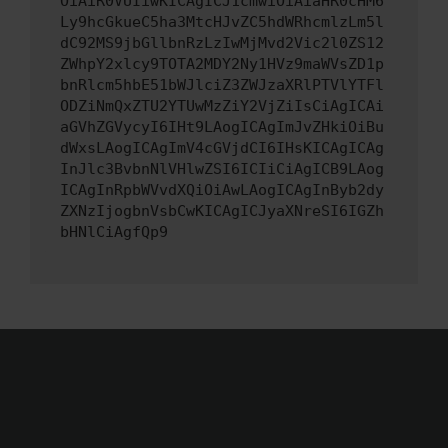
OiAiR0VUIiwKICAgICJ1cmwiOiAiaHR0cHM6
Ly9hcGkueC5ha3MtcHJvZC5hdWRhcmlzLm5l
dC92MS9jbGllbnRzLzIwMjMvd2Vic2l0ZS12
ZWhpY2xlcy9TOTA2MDY2Ny1HVz9maWVsZD1p
bnRlcm5hbE51bWJlciZ3ZWJzaXRlPTVlYTFl
ODZiNmQxZTU2YTUwMzZiY2VjZiIsCiAgICAi
aGVhZGVycyI6IHt9LAogICAgImJvZHkiOiBu
dWxsLAogICAgImV4cGVjdCI6IHsKICAgICAg
InJlc3BvbnNlVHlwZSI6ICIiCiAgICB9LAog
ICAgInRpbWVvdXQiOiAwLAogICAgInByb2dy
ZXNzIjogbnVsbCwKICAgICJyaXNreSI6IGZh
bHNlCiAgfQp9