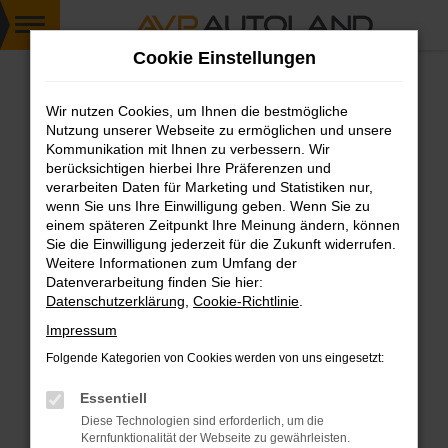
Zum
Cookie Einstellungen
Hauptinhalt
springen
Wir nutzen Cookies, um Ihnen die bestmögliche
FEHLER: NETWORK ERROR
Nutzung unserer Webseite zu ermöglichen und unsere
Kommunikation mit Ihnen zu verbessern. Wir
Beim Laden ist ein Fehler aufgetreten.
berücksichtigen hierbei Ihre Präferenzen und
Hier sind ein paar Tipps, die dir helfen können:
verarbeiten Daten für Marketing und Statistiken nur,
wenn Sie uns Ihre Einwilligung geben. Wenn Sie zu
einem späteren Zeitpunkt Ihre Meinung ändern, können
Überprüfe deine Firewall und deine
Sie die Einwilligung jederzeit für die Zukunft widerrufen.
Internetverbindung.
Weitere Informationen zum Umfang der
Laden andere Webseiten, zum Beispiel deine
Datenverarbeitung finden Sie hier:
Suchmaschine?
Datenschutzerklärung
,
Cookie-Richtlinie
.
Prüfe deine Browsererweiterungen.
Impressum
Manche Erweiterungen, wie Werbeblocker,
Folgende Kategorien von Cookies werden von uns eingesetzt:
können das Laden bestimmter Seiten
verhindern. Funktioniert die Seite in einem
Essentiell
anderen Browser oder in einem privaten
Diese Technologien sind erforderlich, um die
Fenster?
Kernfunktionalität der Webseite zu gewährleisten.