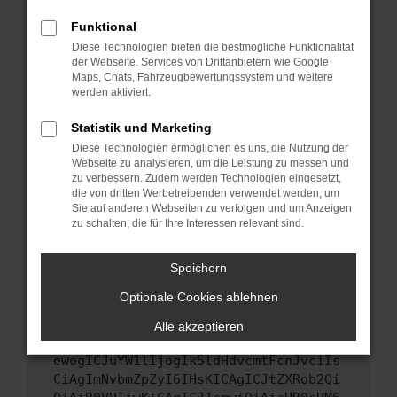
Starte dein Gerät neu.
Funktional
Das kann manchmal helfen, vorübergehende
Diese Technologien bieten die bestmögliche Funktionalität
Probleme zu beheben.
der Webseite. Services von Drittanbietern wie Google
Stelle sicher, dass dein Browser und dein
Maps, Chats, Fahrzeugbewertungssystem und weitere
werden aktiviert.
Betriebssystem auf dem neuesten Stand
sind.
Statistik und Marketing
Veraltete Software birgt nicht nur ein
Diese Technologien ermöglichen es uns, die Nutzung der
Sicherheitsrisiko, sondern kann auch dazu
Webseite zu analysieren, um die Leistung zu messen und
führen, dass bestimmte Funktionen nicht mehr
zu verbessern. Zudem werden Technologien eingesetzt,
unterstützt werden.
die von dritten Werbetreibenden verwendet werden, um
Sie auf anderen Webseiten zu verfolgen und um Anzeigen
Wende dich an den Webseitenbetreiber.
zu schalten, die für Ihre Interessen relevant sind.
Wenn du alle oben genannten Schritte versucht
hast, kontaktiere uns bitte. Wir werden
Speichern
versuchen, das Problem zu beheben. Du kannst
Optionale Cookies ablehnen
uns diesen Text schicken, um uns bei der
Fehlersuche zu unterstützen:
Alle akzeptieren
ewogICJuYW1lIjogIk5ldHdvcmtFcnJvciIs
CiAgImNvbmZpZyI6IHsKICAgICJtZXRob2Qi