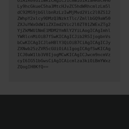
OiAiR0VUIiwKICAgICJ1cmwiOiAiaHR0cHM6
Ly9hcGkueC5ha3MtcHJvZC5hdWRhcmlzLm5l
dC92MS9jbGllbnRzLzIwMjMvd2Vic2l0ZS12
ZWhpY2xlcy9DMzQ3NzktTlc/ZmllbGQ9aW50
ZXJuYWxOdW1iZXImd2Vic2l0ZT01ZWExZTg2
YjZkMWU1NmE1MDM2YmNlY2YiLAogICAgImhl
YWRlcnMiOiB7fSwKICAgICJib2R5IjogbnVs
bCwKICAgICJleHBlY3QiOiB7CiAgICAgICJy
ZXNwb25zZVR5cGUiOiAiIgogICAgfSwKICAg
ICJ0aW1lb3V0IjogMCwKICAgICJwcm9ncmVz
cyI6IG51bGwsCiAgICAicmlza3kiOiBmYWxz
ZQogIH0KfQ==