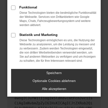
Starte dein Gerät neu.
Funktional
Das kann manchmal helfen, vorübergehende
Diese Technologien bieten die bestmögliche Funktionalität
Probleme zu beheben.
der Webseite. Services von Drittanbietern wie Google
Stelle sicher, dass dein Browser und dein
Maps, Chats, Fahrzeugbewertungssystem und weitere
werden aktiviert.
Betriebssystem auf dem neuesten Stand
sind.
Statistik und Marketing
Veraltete Software birgt nicht nur ein
Diese Technologien ermöglichen es uns, die Nutzung der
Sicherheitsrisiko, sondern kann auch dazu
Webseite zu analysieren, um die Leistung zu messen und
führen, dass bestimmte Funktionen nicht mehr
zu verbessern. Zudem werden Technologien eingesetzt,
unterstützt werden.
die von dritten Werbetreibenden verwendet werden, um
Sie auf anderen Webseiten zu verfolgen und um Anzeigen
Wende dich an den Webseitenbetreiber.
zu schalten, die für Ihre Interessen relevant sind.
Wenn du alle oben genannten Schritte versucht
hast, kontaktiere uns bitte. Wir werden
Speichern
versuchen, das Problem zu beheben. Du kannst
Optionale Cookies ablehnen
uns diesen Text schicken, um uns bei der
Fehlersuche zu unterstützen:
Alle akzeptieren
ewogICJuYW1lIjogIk5ldHdvcmtFcnJvciIs
CiAgImNvbmZpZyI6IHsKICAgICJtZXRob2Qi