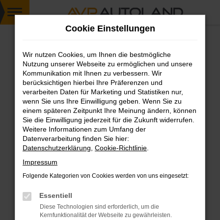
Zum
Cookie Einstellungen
Hauptinhalt
springen
Wir nutzen Cookies, um Ihnen die bestmögliche
FEHLER: NETWORK ERROR
Nutzung unserer Webseite zu ermöglichen und unsere
Kommunikation mit Ihnen zu verbessern. Wir
Beim Laden ist ein Fehler aufgetreten.
berücksichtigen hierbei Ihre Präferenzen und
Hier sind ein paar Tipps, die dir helfen können:
verarbeiten Daten für Marketing und Statistiken nur,
wenn Sie uns Ihre Einwilligung geben. Wenn Sie zu
einem späteren Zeitpunkt Ihre Meinung ändern, können
Überprüfe deine Firewall und deine
Sie die Einwilligung jederzeit für die Zukunft widerrufen.
Internetverbindung.
Weitere Informationen zum Umfang der
Laden andere Webseiten, zum Beispiel deine
Datenverarbeitung finden Sie hier:
Suchmaschine?
Datenschutzerklärung
,
Cookie-Richtlinie
.
Prüfe deine Browsererweiterungen.
Impressum
Manche Erweiterungen, wie Werbeblocker,
Folgende Kategorien von Cookies werden von uns eingesetzt:
können das Laden bestimmter Seiten
verhindern. Funktioniert die Seite in einem
Essentiell
anderen Browser oder in einem privaten
Diese Technologien sind erforderlich, um die
Fenster?
Kernfunktionalität der Webseite zu gewährleisten.