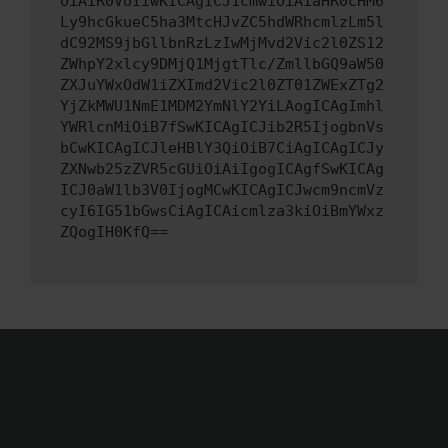
OiAiR0VUIiwKICAgICJ1cmwiOiAiaHR0cHM6
Ly9hcGkueC5ha3MtcHJvZC5hdWRhcmlzLm5l
dC92MS9jbGllbnRzLzIwMjMvd2Vic2l0ZS12
ZWhpY2xlcy9DMjQ1MjgtTlc/ZmllbGQ9aW50
ZXJuYWxOdW1iZXImd2Vic2l0ZT01ZWExZTg2
YjZkMWU1NmE1MDM2YmNlY2YiLAogICAgImhl
YWRlcnMiOiB7fSwKICAgICJib2R5IjogbnVs
bCwKICAgICJleHBlY3QiOiB7CiAgICAgICJy
ZXNwb25zZVR5cGUiOiAiIgogICAgfSwKICAg
ICJ0aW1lb3V0IjogMCwKICAgICJwcm9ncmVz
cyI6IG51bGwsCiAgICAicmlza3kiOiBmYWxz
ZQogIH0KfQ==